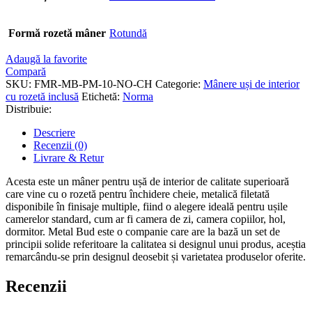
Formă rozetă mâner
Rotundă
Adaugă la favorite
Compară
SKU:
FMR-MB-PM-10-NO-CH
Categorie:
Mânere uși de interior
cu rozetă inclusă
Etichetă:
Norma
Distribuie:
Descriere
Recenzii (0)
Livrare & Retur
Acesta este un mâner pentru ușă de interior de calitate superioară
care vine cu o rozetă pentru închidere cheie, metalică filetată
disponibile în finisaje multiple, fiind o alegere ideală pentru ușile
camerelor standard, cum ar fi camera de zi, camera copiilor, hol,
dormitor. Metal Bud este o companie care are la bază un set de
principii solide referitoare la calitatea si designul unui produs, aceștia
remarcându-se prin designul deosebit și varietatea produselor oferite.
Recenzii