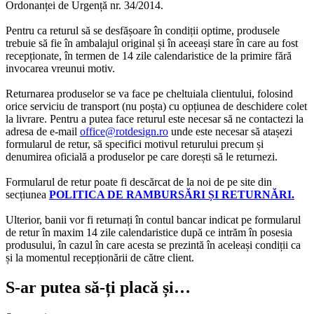
Ordonanței de Urgență nr. 34/2014.
Pentru ca returul să se desfășoare în condiții optime, produsele
trebuie să fie în ambalajul original și în aceeași stare în care au fost
recepționate, în termen de 14 zile calendaristice de la primire fără
invocarea vreunui motiv.
Returnarea produselor se va face pe cheltuiala clientului, folosind
orice serviciu de transport (nu poșta) cu opțiunea de deschidere colet
la livrare. Pentru a putea face returul este necesar să ne contactezi la
adresa de e-mail
office@rotdesign.ro
unde este necesar să atașezi
formularul de retur, să specifici motivul returului precum și
denumirea oficială a produselor pe care dorești să le returnezi.
Formularul de retur poate fi descărcat de la noi de pe site din
secțiunea
POLITICA DE RAMBURSĂRI ȘI RETURNĂRI.
Ulterior, banii vor fi returnați în contul bancar indicat pe formularul
de retur în maxim 14 zile calendaristice după ce intrăm în posesia
produsului, în cazul în care acesta se prezintă în aceleași condiții ca
și la momentul recepționării de către client.
S-ar putea să-ți placă și…