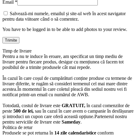
Email
*
Salvează-mi numele, emailul și site-ul web în acest navigator
pentru data viitoare când o să comentez.
You have to be logged in to be able to add photos to your review.
Timp de livrare
Pentru a nu te induce în eroare, am specificat un timp mediu de
livrare pentru fiecare produs, desigur cu mențiunea că facem tot
posibilul de a trimite produsele cât mai repede.
În cazul în care coșul de cumpărături conține produse cu termene de
livrare diferite, te rugăm să consideri termenul cel mai mare dintre
acestea.În momentul în care coletul pleacă din sediul nostru vei fi
notificat printr-un email cu numărul de AWB.
Totodată, costul de livrare este
GRATUIT,
în cazul comenzilor de
peste
500 de lei,
sau în cazul în care avem o campanie în desfășurare
și introduci un cupon care oferă această opțiune.Partenerul nostru
pentru serviciile de livrare este
Sameday
.
Politica de retur
Produsele se pot returna în
14 zile calendaristice
conform