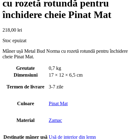
cu rozetă rotundă pentru
închidere cheie Pinat Mat
218,00
lei
Stoc epuizat
Mâner ușă Metal Bud Norma cu rozetă rotundă pentru închidere
cheie Pinat Mat.
Greutate
0,7 kg
Dimensiuni
17 × 12 × 6,5 cm
Termen de livrare
3-7 zile
Culoare
Pinat Mat
Material
Zamac
Destinație mâner usă
Usă de interior din lemn