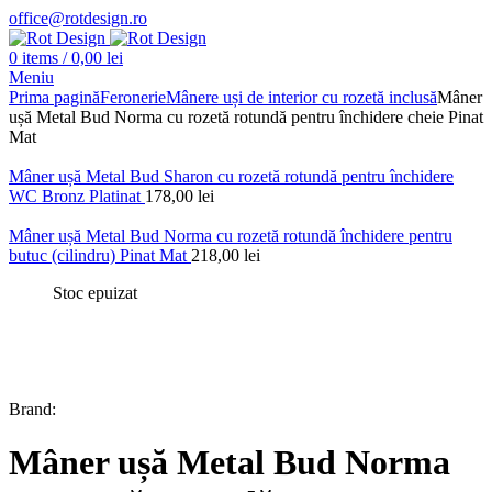
office@rotdesign.ro
0
items
/
0,00
lei
Meniu
Prima pagină
Feronerie
Mânere uși de interior cu rozetă inclusă
Mâner
ușă Metal Bud Norma cu rozetă rotundă pentru închidere cheie Pinat
Mat
Mâner ușă Metal Bud Sharon cu rozetă rotundă pentru închidere
WC Bronz Platinat
178,00
lei
Mâner ușă Metal Bud Norma cu rozetă rotundă închidere pentru
butuc (cilindru) Pinat Mat
218,00
lei
Stoc epuizat
Brand:
Mâner ușă Metal Bud Norma