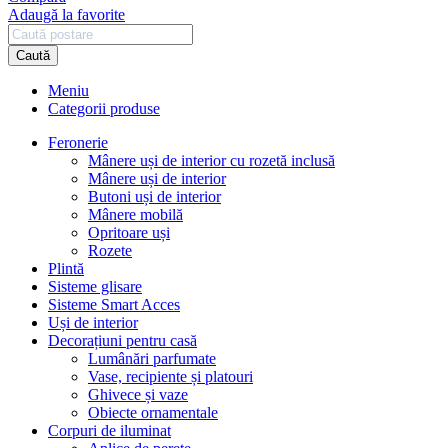
Adaugă la favorite
Caută
Meniu
Categorii produse
Feronerie
Mânere uși de interior cu rozetă inclusă
Mânere uși de interior
Butoni uși de interior
Mânere mobilă
Opritoare uși
Rozete
Plintă
Sisteme glisare
Sisteme Smart Acces
Uși de interior
Decorațiuni pentru casă
Lumânări parfumate
Vase, recipiente și platouri
Ghivece și vaze
Obiecte ornamentale
Corpuri de iluminat