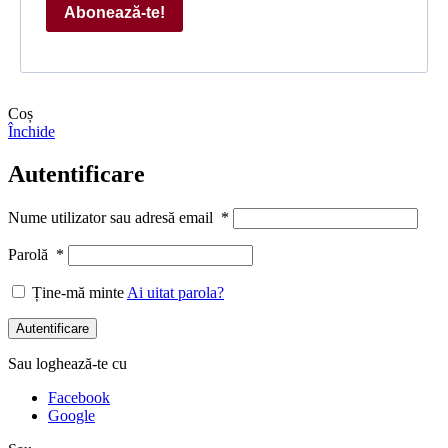
Abonează-te!
Coș
Închide
Autentificare
Nume utilizator sau adresă email
*
Parolă
*
Ține-mă minte
Ai uitat parola?
Autentificare
Sau loghează-te cu
Facebook
Google