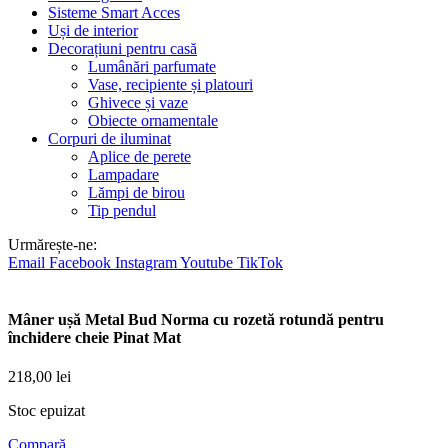
Sisteme Smart Acces
Uși de interior
Decorațiuni pentru casă
Lumânări parfumate
Vase, recipiente și platouri
Ghivece și vaze
Obiecte ornamentale
Corpuri de iluminat
Aplice de perete
Lampadare
Lămpi de birou
Tip pendul
Urmărește-ne:
Email
Facebook
Instagram
Youtube
TikTok
Mâner ușă Metal Bud Norma cu rozetă rotundă pentru
închidere cheie Pinat Mat
218,00
lei
Stoc epuizat
Compară