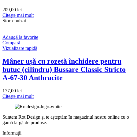
209,00
lei
Citește mai mult
Stoc epuizat
Adaugă la favorite
Compară
Vizualizare rapidă
Mâner ușă cu rozetă închidere pentru
butuc (cilindru) Bussare Classic Stricto
A-67-30 Anthracite
177,00
lei
Citește mai mult
Suntem Rot Design și te așteptăm în magazinul nostru online cu o
gamă largă de produse.
Informații