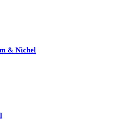
om & Nichel
l