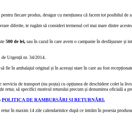
 pentru fiecare produs, desigur cu mențiunea că facem tot posibilul de a
rare diferite, te rugăm să consideri termenul cel mai mare dintre acestea
ste
500 de lei,
sau în cazul în care avem o campanie în desfășurare și in
de Urgență nr. 34/2014.
să fie în ambalajul original și în aceeași stare în care au fost recepționa
e serviciu de transport (nu poșta) cu opțiunea de deschidere colet la livr
e retur, să specifici motivul returului precum și denumirea oficială a pro
a
POLITICA DE RAMBURSĂRI ȘI RETURNĂRI.
e retur în maxim 14 zile calendaristice după ce intrăm în posesia produsulu