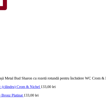
șă Metal Bud Sharon cu rozetă rotundă pentru închidere WC Crom & 
c (cilindru) Crom & Nichel
133,00
lei
e Bronz Platinat
133,00
lei