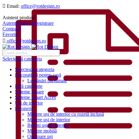
Email:
office@rotdesign.ro
Asistent produse
Autentificare / Înregistrare
Compară
Favorite
office@rotdesign.ro
Selectează categoria
Selectează categoria
Decorațiuni pentru casă
Lumânări parfumate
Fără categorie
Sisteme glisare
Sisteme Smart Acces
Uși de interior
Feronerie
Mânere uși de interior cu rozetă inclusă
Mânere uși de interior
Butoni uși de interior
Mânere mobilă
Opritoare uși