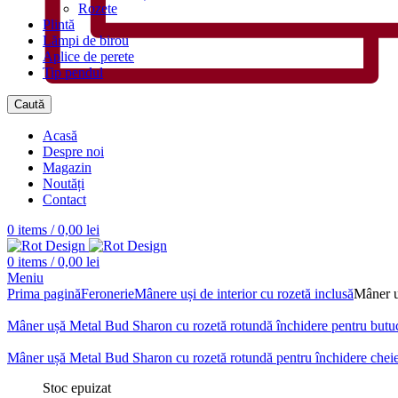
Rozete
Plintă
Lămpi de birou
Aplice de perete
Tip pendul
Caută
Acasă
Despre noi
Magazin
Noutăți
Contact
0
items
/
0,00
lei
0
items
/
0,00
lei
Meniu
Prima pagină
Feronerie
Mânere uși de interior cu rozetă inclusă
Mâner u
Mâner ușă Metal Bud Sharon cu rozetă rotundă închidere pentru butu
Mâner ușă Metal Bud Sharon cu rozetă rotundă pentru închidere chei
Stoc epuizat