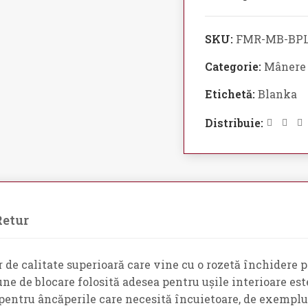
SKU:
FMR-MB-BPL
Categorie:
Mânere u
Etichetă:
Blanka
Distribuie:
Retur
de calitate superioară care vine cu o rozetă închidere pe
iune de blocare folosită adesea pentru ușile interioare est
 pentru âncăperile care necesită încuietoare, de exemplu, 