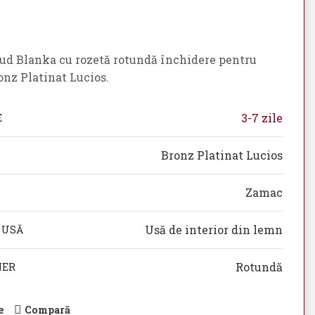
ud Blanka cu rozetă rotundă închidere pentru
onz Platinat Lucios.
3-7 zile
E
Bronz Platinat Lucios
Zamac
Usă de interior din lemn
 USĂ
Rotundă
NER
e
Compară