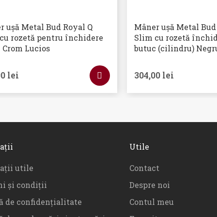
r ușă Metal Bud Royal Q
Mâner ușă Metal Bu
cu rozetă pentru închidere
Slim cu rozetă închi
 Crom Lucios
butuc (cilindru) Neg
00
lei
304,00
lei
ații
Utile
ții utile
Contact
i și condiții
Despre noi
ă de confidențialitate
Contul meu