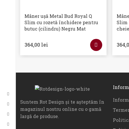
Mâner ușă Metal Bud Royal Q
Mâne
Slim cu rozetă închidere pentru
Slim 
butuc (cilindru) Negru Mat
cheie
364,00
lei
364,
Inform
Informa
Suntem Rot Design și te așteptăm în
magazinul nostru online cu o gamă
Termen
largă de produse.
Politic