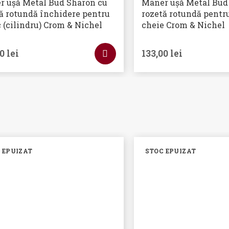
r ușă Metal Bud Sharon cu
Mâner ușă Metal Bud
ă rotundă închidere pentru
rozetă rotundă pentr
 (cilindru) Crom & Nichel
cheie Crom & Nichel
00
lei
133,00
lei
 EPUIZAT
STOC EPUIZAT