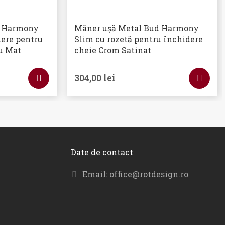
d Harmony
Mâner ușă Metal Bud Harmony
dere pentru
Slim cu rozetă pentru închidere
ru Mat
cheie Crom Satinat
304,00
lei
Date de contact
Email:
office@rotdesign.ro