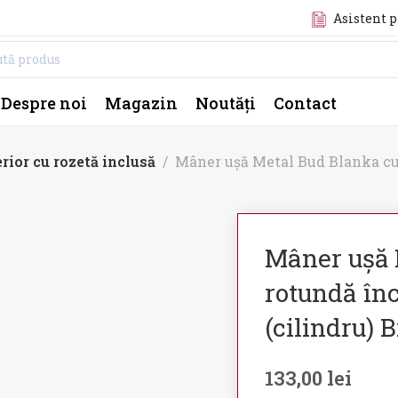
Asistent 
Despre noi
Magazin
Noutăți
Contact
rior cu rozetă inclusă
Mâner ușă Metal Bud Blanka cu
Mâner ușă 
rotundă în
(cilindru) 
133,00
lei