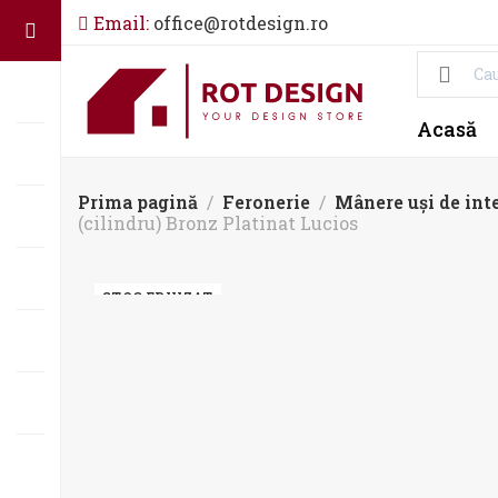
Email:
office@rotdesign.ro
Acasă
Prima pagină
Feronerie
Mânere uși de inte
(cilindru) Bronz Platinat Lucios
STOC EPUIZAT