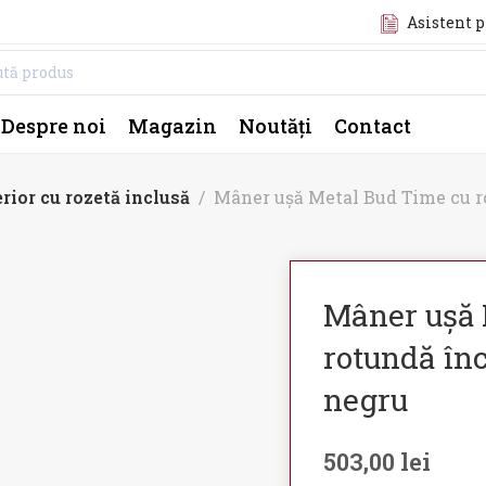
Asistent 
Despre noi
Magazin
Noutăți
Contact
rior cu rozetă inclusă
Mâner ușă Metal Bud Time cu r
Mâner ușă 
rotundă înc
negru
503,00
lei