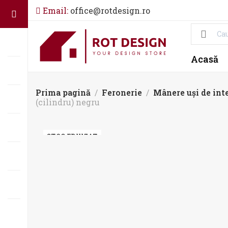
Email:
office@rotdesign.ro
Acasă
Prima pagină
Feronerie
Mânere uși de inte
(cilindru) negru
STOC EPUIZAT