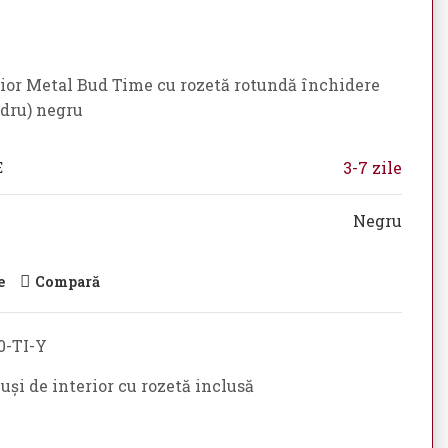
ior Metal Bud Time cu rozetă rotundă închidere
ndru) negru
3-7 zile
E
Negru
e
Compară
-TI-Y
și de interior cu rozetă inclusă