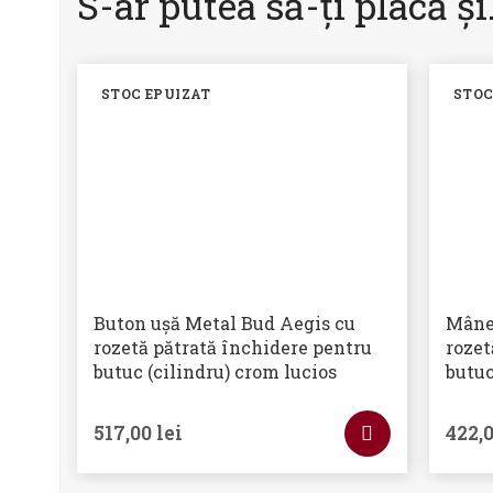
S-ar putea să-ți placă ș
STOC EPUIZAT
STOC
Buton ușă Metal Bud Aegis cu
Mâner
rozetă pătrată închidere pentru
rozet
butuc (cilindru) crom lucios
butuc
517,00
lei
422,