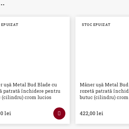
i…
 EPUIZAT
STOC EPUIZAT
 ușă Metal Bud Blade cu
Mâner ușă Metal Bud
ă patrată închidere pentru
rozetă patrată închid
 (cilindru) crom lucios
butuc (cilindru) crom
00
lei
422,00
lei