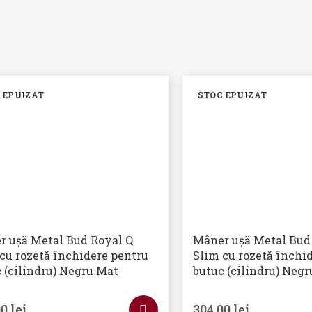
 EPUIZAT
STOC EPUIZAT
r ușă Metal Bud Royal Q
Mâner ușă Metal Bu
cu rozetă închidere pentru
Slim cu rozetă închi
 (cilindru) Negru Mat
butuc (cilindru) Neg
00
lei
304,00
lei