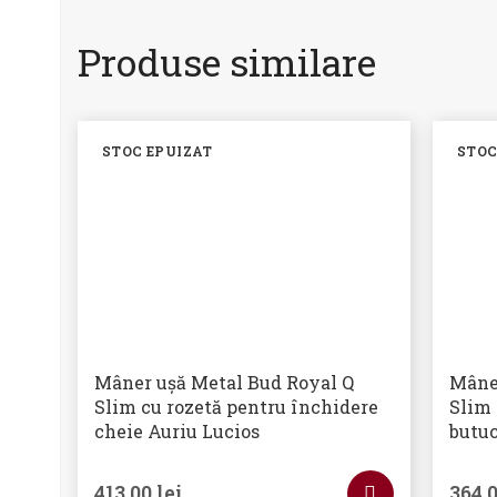
Produse similare
STOC EPUIZAT
STOC
Mâner ușă Metal Bud Royal Q
Mâne
Slim cu rozetă pentru închidere
Slim 
cheie Auriu Lucios
butuc
413,00
lei
364,