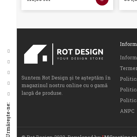
Inform
Informa
Termen
Suntem Rot Design și te așteptăm în
Politic
magazinul nostru online cu o gamă
Politic
largă de produse.
Politi
Urmărește-ne:
ANPC