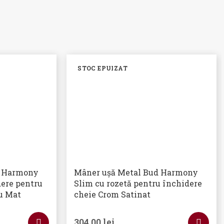
STOC EPUIZAT
d Harmony
Mâner ușă Metal Bud Harmony
dere pentru
Slim cu rozetă pentru închidere
ru Mat
cheie Crom Satinat
304,00
lei