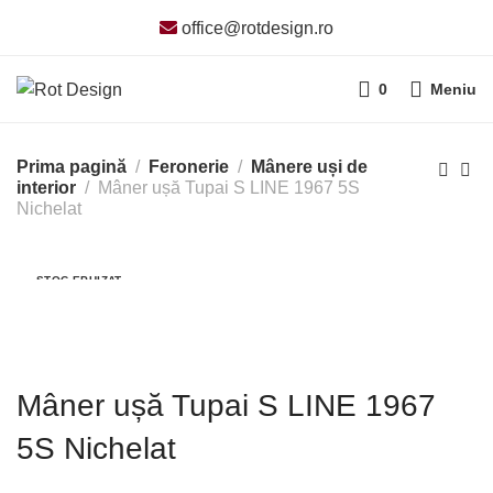
office@rotdesign.ro
0
Meniu
Prima pagină
Feronerie
Mânere uși de
interior
Mâner ușă Tupai S LINE 1967 5S
Nichelat
STOC EPUIZAT
Mâner ușă Tupai S LINE 1967
5S Nichelat