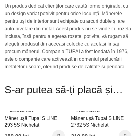
Un produs dedicat clienților care caută forme originale, cu
un design variat potrivit pentru orice locuință. Mânerele
pentru uși de interior sunt echipate cu arcuri duble și are
auto-nivelare din metal. Acest produs nu se vinde cu rozetă
inclusa, însă pentru alegerea rozetei potivite, vă rugam să
alegeti produsul din aceeasi colecție cu același finsaj
precum mânerul. Compania TUPAI a fost fondată în 1976,
este o companie care activează în domeniul prelucrării
metalelor ușoare, oferind produse de calitate superioară.
S-ar putea să-ți placă și…
STOC EPUIZAT
STOC EPUIZAT
Mâner ușă Tupai S LINE
Mâner ușă Tupai S LINE
293 5S Nichelat
2732 5S Nichelat
159,00
lei
210,00
lei