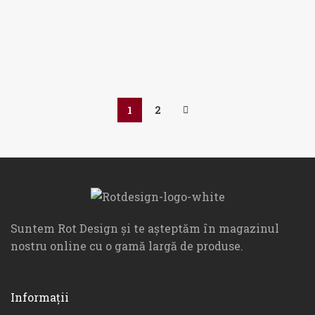
Nichelat
Negru Periat
84,00
lei
84,00
lei
1
2
Suntem Rot Design și te așteptăm în magazinul
nostru online cu o gamă largă de produse.
Informații