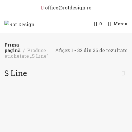
office@rotdesign.ro
0
Meniu
Prima
pagină
Produse
Afișez 1 - 32 din 36 de rezultate
etichetate „S Line”
S Line
STOC EPUIZAT
STOC EPUIZAT