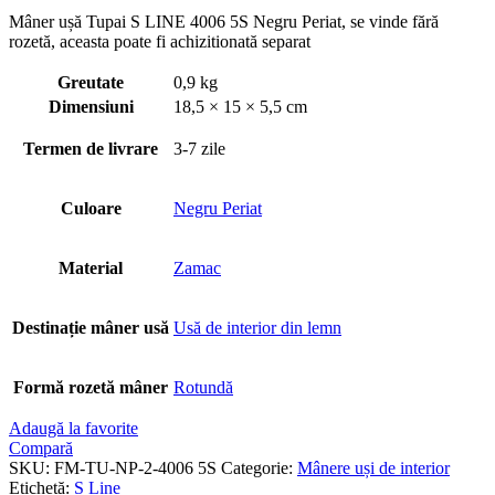
Mâner ușă Tupai S LINE 4006 5S Negru Periat, se vinde fără
rozetă, aceasta poate fi achizitionată separat
Greutate
0,9 kg
Dimensiuni
18,5 × 15 × 5,5 cm
Termen de livrare
3-7 zile
Culoare
Negru Periat
Material
Zamac
Destinație mâner usă
Usă de interior din lemn
Formă rozetă mâner
Rotundă
Adaugă la favorite
Compară
SKU:
FM-TU-NP-2-4006 5S
Categorie:
Mânere uși de interior
Etichetă:
S Line