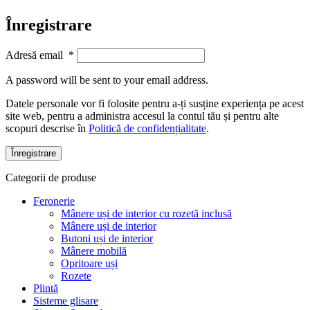
Înregistrare
Adresă email
*
A password will be sent to your email address.
Datele personale vor fi folosite pentru a-ți susține experiența pe acest
site web, pentru a administra accesul la contul tău și pentru alte
scopuri descrise în
Politică de confidențialitate
.
Înregistrare
Categorii de produse
Feronerie
Mânere uși de interior cu rozetă inclusă
Mânere uși de interior
Butoni uși de interior
Mânere mobilă
Opritoare uși
Rozete
Plintă
Sisteme glisare