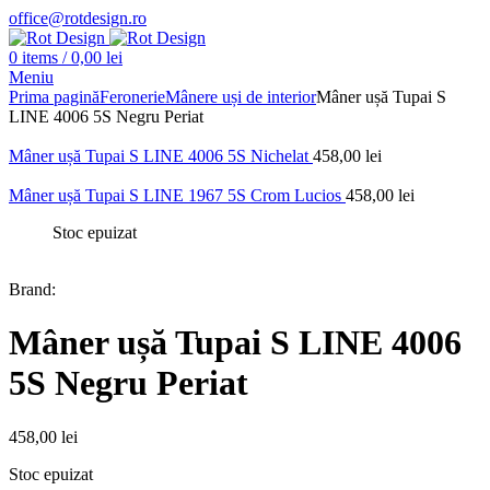
office@rotdesign.ro
0
items
/
0,00
lei
Meniu
Prima pagină
Feronerie
Mânere uși de interior
Mâner ușă Tupai S
LINE 4006 5S Negru Periat
Mâner ușă Tupai S LINE 4006 5S Nichelat
458,00
lei
Mâner ușă Tupai S LINE 1967 5S Crom Lucios
458,00
lei
Stoc epuizat
Brand:
Mâner ușă Tupai S LINE 4006
5S Negru Periat
458,00
lei
Stoc epuizat