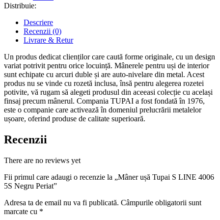
Distribuie:
Descriere
Recenzii (0)
Livrare & Retur
Un produs dedicat clienților care caută forme originale, cu un design
variat potrivit pentru orice locuință. Mânerele pentru uși de interior
sunt echipate cu arcuri duble și are auto-nivelare din metal. Acest
produs nu se vinde cu rozetă inclusa, însă pentru alegerea rozetei
potivite, vă rugam să alegeti produsul din aceeasi colecție cu același
finsaj precum mânerul. Compania TUPAI a fost fondată în 1976,
este o companie care activează în domeniul prelucrării metalelor
ușoare, oferind produse de calitate superioară.
Recenzii
There are no reviews yet
Fii primul care adaugi o recenzie la „Mâner ușă Tupai S LINE 4006
5S Negru Periat”
Adresa ta de email nu va fi publicată.
Câmpurile obligatorii sunt
marcate cu
*