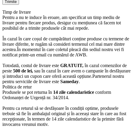
Timp de livrare
Pentru a nu te induce în eroare, am specificat un timp mediu de
livrare pentru fiecare produs, desigur cu mențiunea că facem tot
posibilul de a trimite produsele cât mai repede.
În cazul în care coșul de cumpărături conține produse cu termene de
livrare diferite, te rugăm să consideri termenul cel mai mare dintre
acestea.În momentul în care coletul pleacă din sediul nostru vei fi
notificat printr-un email cu numărul de AWB.
Totodată, costul de livrare este
GRATUIT,
în cazul comenzilor de
peste
500 de lei,
sau în cazul în care avem o campanie în desfășurare
și introduci un cupon care oferă această opțiune.Partenerul nostru
pentru serviciile de livrare este
Sameday
.
Politica de retur
Produsele se pot returna în
14 zile calendaristice
conform
Ordonanței de Urgență nr. 34/2014.
Pentru ca returul să se desfășoare în condiții optime, produsele
trebuie să fie în ambalajul original și în aceeași stare în care au fost
recepționate, în termen de 14 zile calendaristice de la primire fără
invocarea vreunui motiv.