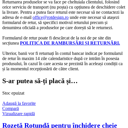
Returnarea produselor se va face pe cheltuiala clientului, folosind
orice serviciu de transport (nu poșta) cu opțiunea de deschidere colet
la livrare. Pentru a putea face returul este necesar să ne contactezi la
adresa de e-mail
office@rotdesign.ro
unde este necesar să atașezi
formularul de retur, să specifici motivul returului precum și
denumirea oficială a produselor pe care dorești să le returnezi.
Formularul de retur poate fi descărcat de la noi de pe site din
secțiunea
POLITICA DE RAMBURSĂRI ȘI RETURNĂRI.
Ulterior, banii vor fi returnați în contul bancar indicat pe formularul
de retur în maxim 14 zile calendaristice după ce intrăm în posesia
produsului, în cazul în care acesta se prezintă în aceleași condiții ca
și la momentul recepționării de către client.
S-ar putea să-ți placă și…
Stoc epuizat
Adaugă la favorite
Compară
Vizualizare rapidă
Rozetă Rotundă pentru închidere cheie