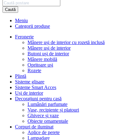
Caută
Meniu
Categorii produse
Feronerie
Mânere uși de interior cu rozetă inclusă
Mânere uși de interior
Butoni uși de interior
Mânere mobilă
Opritoare uși
Rozete
Plintă
Sisteme glisare
Sisteme Smart Acces
Uși de interior
Decorațiuni pentru casă
Lumânări parfumate
Vase, recipiente și platouri
Ghivece și vaze
Obiecte ornamentale
Corpuri de iluminat
Aplice de perete
Lampadare