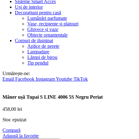
Sisteme Smart Acces
Uși de interior
Decorațiuni pentru casă
Lumânări parfumate
Vase, recipiente și platouri
Ghivece și vaze
Obiecte ornamentale
Corpuri de iluminat
Aplice de perete
Lampadare
Lămpi de birou
Tip pendul
Urmărește-ne:
Email
Facebook
Instagram
Youtube
TikTok
Mâner ușă Tupai S LINE 4006 5S Negru Periat
458,00
lei
Stoc epuizat
Compară
Adaugă la favorite