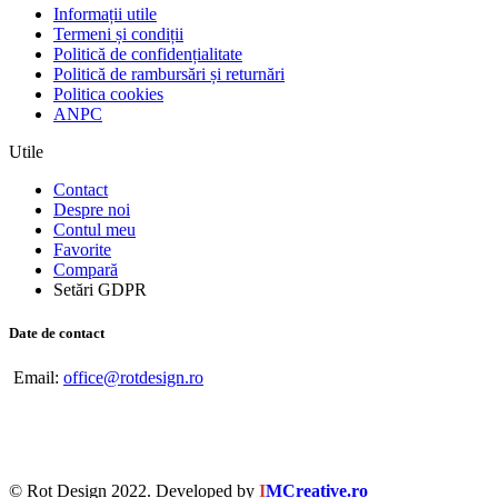
Informații utile
Termeni și condiții
Politică de confidențialitate
Politică de rambursări și returnări
Politica cookies
ANPC
Utile
Contact
Despre noi
Contul meu
Favorite
Compară
Setări GDPR
Date de contact
Email:
office@rotdesign.ro
© Rot Design 2022. Developed by
I
MCreative.ro