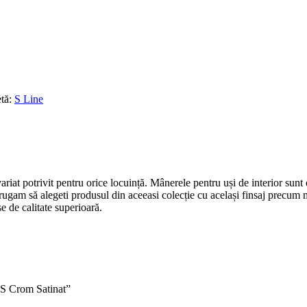
etă:
S Line
riat potrivit pentru orice locuință. Mânerele pentru uși de interior sunt
vă rugam să alegeti produsul din aceeasi colecție cu același finsaj pre
e de calitate superioară.
5S Crom Satinat”