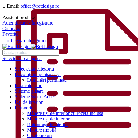
Email:
office@rotdesign.ro
Asistent produse
Autentificare / Înregistrare
Compară
Favorite
office@rotdesign.ro
Selectează categoria
Selectează categoria
Decorațiuni pentru casă
Lumânări parfumate
Fără categorie
Sisteme glisare
Sisteme Smart Acces
Uși de interior
Feronerie
Mânere uși de interior cu rozetă inclusă
Mânere uși de interior
Butoni uși de interior
Mânere mobilă
Opritoare uși