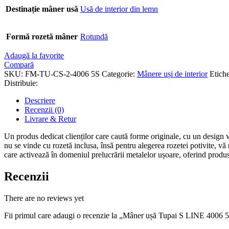
Destinație mâner usă
Usă de interior din lemn
Formă rozetă mâner
Rotundă
Adaugă la favorite
Compară
SKU:
FM-TU-CS-2-4006 5S
Categorie:
Mânere uși de interior
Etich
Distribuie:
Descriere
Recenzii (0)
Livrare & Retur
Un produs dedicat clienților care caută forme originale, cu un design va
nu se vinde cu rozetă inclusa, însă pentru alegerea rozetei potivite, 
care activează în domeniul prelucrării metalelor ușoare, oferind produs
Recenzii
There are no reviews yet
Fii primul care adaugi o recenzie la „Mâner ușă Tupai S LINE 4006 