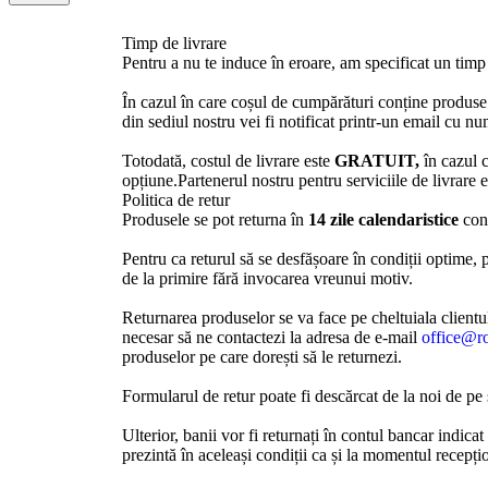
Timp de livrare
Pentru a nu te induce în eroare, am specificat un timp
În cazul în care coșul de cumpărături conține produse 
din sediul nostru vei fi notificat printr-un email cu
Totodată, costul de livrare este
GRATUIT,
în cazul 
opțiune.Partenerul nostru pentru serviciile de livrare 
Politica de retur
Produsele se pot returna în
14 zile calendaristice
con
Pentru ca returul să se desfășoare în condiții optime, p
de la primire fără invocarea vreunui motiv.
Returnarea produselor se va face pe cheltuiala clientul
necesar să ne contactezi la adresa de e-mail
office@ro
produselor pe care dorești să le returnezi.
Formularul de retur poate fi descărcat de la noi de pe
Ulterior, banii vor fi returnați în contul bancar indic
prezintă în aceleași condiții ca și la momentul recepțio