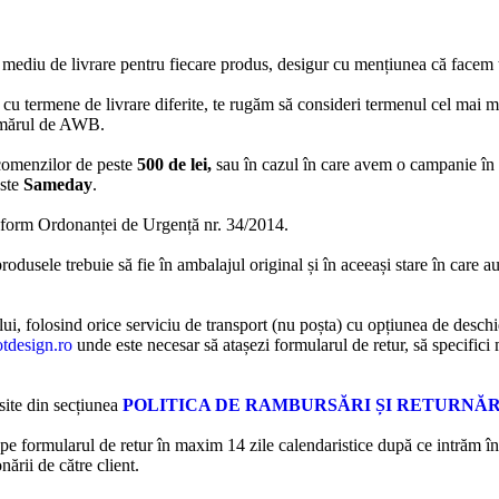
 mediu de livrare pentru fiecare produs, desigur cu mențiunea că facem t
cu termene de livrare diferite, te rugăm să consideri termenul cel mai m
 numărul de AWB.
comenzilor de peste
500 de lei,
sau în cazul în care avem o campanie în 
este
Sameday
.
form Ordonanței de Urgență nr. 34/2014.
rodusele trebuie să fie în ambalajul original și în aceeași stare în care a
ui, folosind orice serviciu de transport (nu poșta) cu opțiunea de deschid
tdesign.ro
unde este necesar să atașezi formularul de retur, să specifici
 site din secțiunea
POLITICA DE RAMBURSĂRI ȘI RETURNĂR
at pe formularul de retur în maxim 14 zile calendaristice după ce intrăm în
nării de către client.