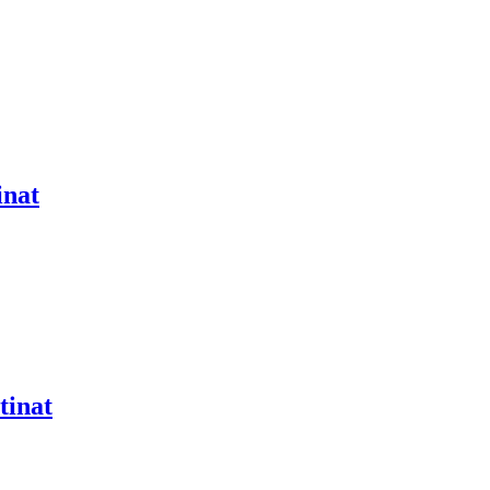
inat
tinat