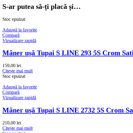
S-ar putea să-ți placă și…
Stoc epuizat
Adaugă la favorite
Compară
Vizualizare rapidă
Mâner ușă Tupai S LINE 293 5S Crom Sat
159,00
lei
Citește mai mult
Stoc epuizat
Adaugă la favorite
Compară
Vizualizare rapidă
Mâner ușă Tupai S LINE 2732 5S Crom Sa
210,00
lei
Citește mai mult