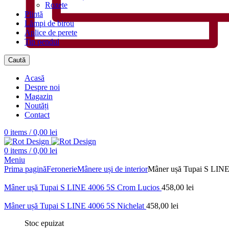
Rozete
Plintă
Lămpi de birou
Aplice de perete
Tip pendul
Caută
Acasă
Despre noi
Magazin
Noutăți
Contact
0
items
/
0,00
lei
0
items
/
0,00
lei
Meniu
Prima pagină
Feronerie
Mânere uși de interior
Mâner ușă Tupai S LINE
Mâner ușă Tupai S LINE 4006 5S Crom Lucios
458,00
lei
Mâner ușă Tupai S LINE 4006 5S Nichelat
458,00
lei
Stoc epuizat