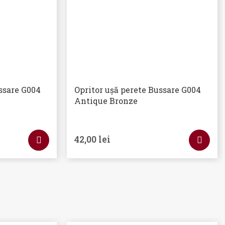
ssare G004
Opritor ușă perete Bussare G004
Antique Bronze
42,00
lei