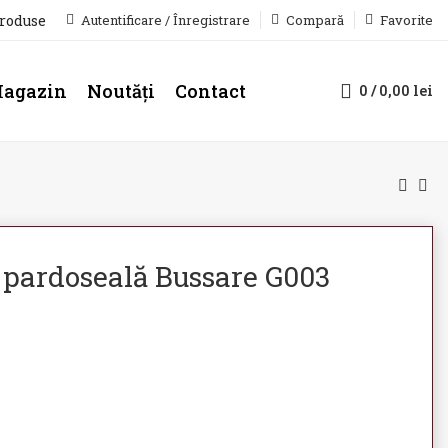
produse
Autentificare / Înregistrare
Compară
Favorite
agazin
Noutăți
Contact
0
/
0,00
lei
ă pardoseală Bussare G003