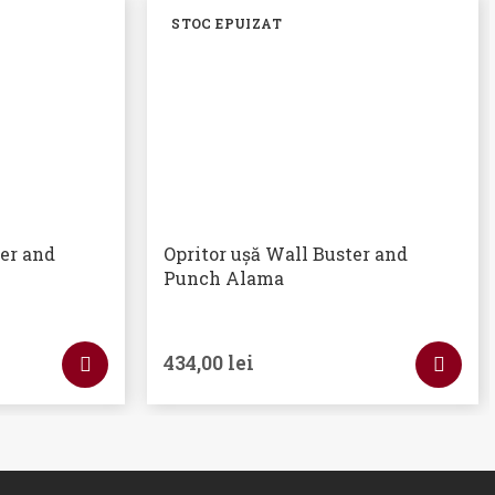
STOC EPUIZAT
ter and
Opritor ușă Wall Buster and
Punch Alama
434,00
lei