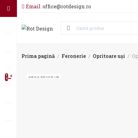
Email:
office@rotdesign.ro
Prima pagină
Feronerie
Opritoare uși
Op
STOC EPUIZAT