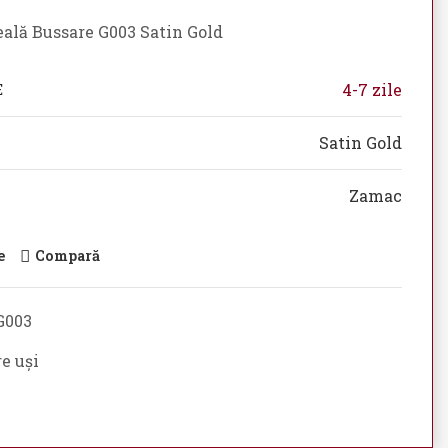
eală Bussare G003 Satin Gold
4-7 zile
E
Satin Gold
Zamac
e
Compară
G003
e uși