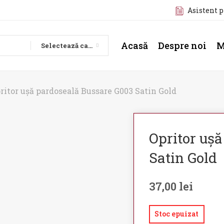
Asistent 
Acasă
Despre noi
M
Selectează categoria
ritor ușă pardoseală Bussare G003 Satin Gold
Opritor uș
Satin Gold
37,00
lei
Stoc epuizat