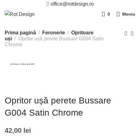
office@rotdesign.ro
0
Meniu
Prima pagină
Feronerie
Opritoare
uși
Opritor ușă perete Bussare G004 Satin
Chrome
STOC EPUIZAT
Opritor ușă perete Bussare
G004 Satin Chrome
42,00
lei