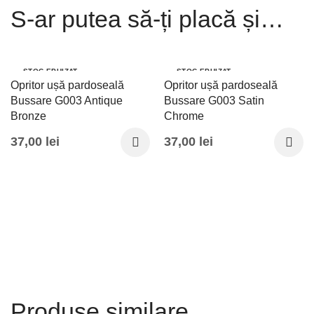
S-ar putea să-ți placă și…
STOC EPUIZAT
STOC EPUIZAT
Opritor ușă pardoseală
Opritor ușă pardoseală
Bussare G003 Antique
Bussare G003 Satin
Bronze
Chrome
37,00
lei
37,00
lei
Produse similare