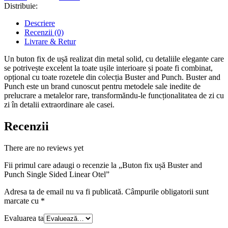
Distribuie:
Descriere
Recenzii (0)
Livrare & Retur
Un buton fix de ușă realizat din metal solid, cu detaliile elegante care
se potrivește excelent la toate ușile interioare și poate fi combinat,
opțional cu toate rozetele din colecția Buster and Punch. Buster and
Punch este un brand cunoscut pentru metodele sale inedite de
prelucrare a metalelor rare, transformăndu-le funcționalitatea de zi cu
zi în detalii extraordinare ale casei.
Recenzii
There are no reviews yet
Fii primul care adaugi o recenzie la „Buton fix ușă Buster and
Punch Single Sided Linear Otel”
Adresa ta de email nu va fi publicată.
Câmpurile obligatorii sunt
marcate cu
*
Evaluarea ta