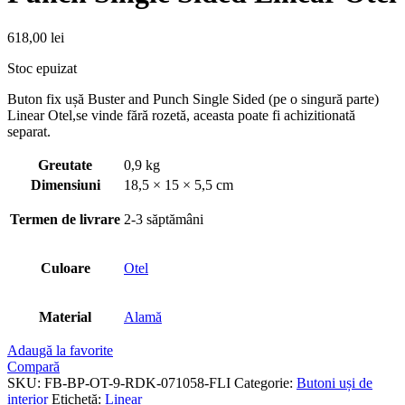
618,00
lei
Stoc epuizat
Buton fix ușă Buster and Punch Single Sided (pe o singură parte)
Linear Otel,se vinde fără rozetă, aceasta poate fi achizitionată
separat.
Greutate
0,9 kg
Dimensiuni
18,5 × 15 × 5,5 cm
Termen de livrare
2-3 săptămâni
Culoare
Otel
Material
Alamă
Adaugă la favorite
Compară
SKU:
FB-BP-OT-9-RDK-071058-FLI
Categorie:
Butoni uși de
interior
Etichetă:
Linear