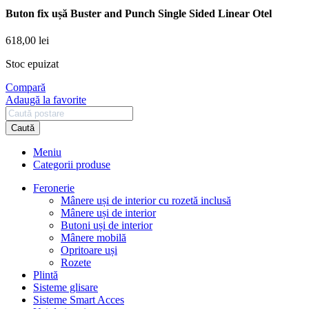
Buton fix ușă Buster and Punch Single Sided Linear Otel
618,00
lei
Stoc epuizat
Compară
Adaugă la favorite
Caută
Meniu
Categorii produse
Feronerie
Mânere uși de interior cu rozetă inclusă
Mânere uși de interior
Butoni uși de interior
Mânere mobilă
Opritoare uși
Rozete
Plintă
Sisteme glisare
Sisteme Smart Acces