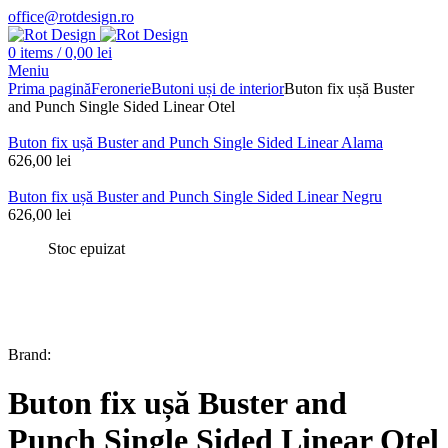
office@rotdesign.ro
0
items
/
0,00
lei
Meniu
Prima pagină
Feronerie
Butoni uși de interior
Buton fix ușă Buster
and Punch Single Sided Linear Otel
Buton fix ușă Buster and Punch Single Sided Linear Alama
626,00
lei
Buton fix ușă Buster and Punch Single Sided Linear Negru
626,00
lei
Stoc epuizat
Brand:
Buton fix ușă Buster and
Punch Single Sided Linear Otel