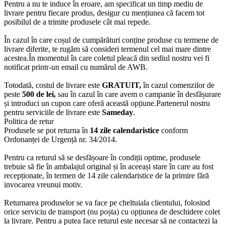
Pentru a nu te induce în eroare, am specificat un timp mediu de
livrare pentru fiecare produs, desigur cu mențiunea că facem tot
posibilul de a trimite produsele cât mai repede.
În cazul în care coșul de cumpărături conține produse cu termene de
livrare diferite, te rugăm să consideri termenul cel mai mare dintre
acestea.În momentul în care coletul pleacă din sediul nostru vei fi
notificat printr-un email cu numărul de AWB.
Totodată, costul de livrare este
GRATUIT,
în cazul comenzilor de
peste
500 de lei,
sau în cazul în care avem o campanie în desfășurare
și introduci un cupon care oferă această opțiune.Partenerul nostru
pentru serviciile de livrare este
Sameday
.
Politica de retur
Produsele se pot returna în
14 zile calendaristice
conform
Ordonanței de Urgență nr. 34/2014.
Pentru ca returul să se desfășoare în condiții optime, produsele
trebuie să fie în ambalajul original și în aceeași stare în care au fost
recepționate, în termen de 14 zile calendaristice de la primire fără
invocarea vreunui motiv.
Returnarea produselor se va face pe cheltuiala clientului, folosind
orice serviciu de transport (nu poșta) cu opțiunea de deschidere colet
la livrare. Pentru a putea face returul este necesar să ne contactezi la