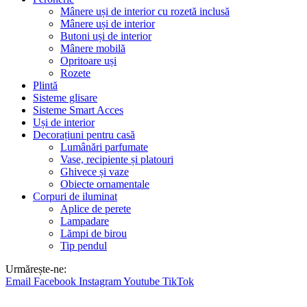
Mânere uși de interior cu rozetă inclusă
Mânere uși de interior
Butoni uși de interior
Mânere mobilă
Opritoare uși
Rozete
Plintă
Sisteme glisare
Sisteme Smart Acces
Uși de interior
Decorațiuni pentru casă
Lumânări parfumate
Vase, recipiente și platouri
Ghivece și vaze
Obiecte ornamentale
Corpuri de iluminat
Aplice de perete
Lampadare
Lămpi de birou
Tip pendul
Urmărește-ne:
Email
Facebook
Instagram
Youtube
TikTok