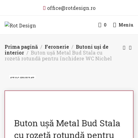
office@rotdesign.ro
0
Meniu
Prima pagină
Feronerie
Butoni uși de
interior
Buton ușă Metal Bud Stala cu
rozetă rotundă pentru închidere WC Nichel
STOC EPUIZAT
Buton ușă Metal Bud Stala
cu rozetă rotundă pentru