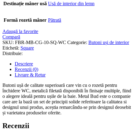
Destinație mâner usă
Usă de interior din lemn
Formă rozetă mâner
Pătrată
Adaugă la favorite
Compară
SKU:
FBR-MB-CG-10-SQ-WC
Categorie:
Butoni uși de interior
Etichetă:
Square
Distribuie:
Descriere
Recenzii (0)
Livrare & Retur
Butoni ușă de calitate superioară care vin cu o rozetă pentru
închidere WC, metalică filetată disponibili în finisaje multiple, fiind
o alegere ideală pentru ușile de la baie. Metal Bud este o companie
care are la bază un set de principii solide referitoare la calitatea si
designul unui produs, aceștia remarcându-se prin designul deosebit
și varietatea produselor oferite.
Recenzii