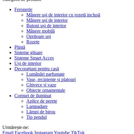
Feronerie
Mânere uși de interior cu rozetă inclusă
Mânere uși de interior
Butoni uși de interior
Mânere mobilă
Opritoare uși
Rozete
Plintă
Sisteme glisare
Sisteme Smart Acces
Uși de interior
Decorațiuni pentru casă
Lumânări parfumate
Vase, recipiente și platouri
Ghivece și vaze
Obiecte ornamentale
Corpuri de iluminat
Aplice de perete
Lampadare
Lămpi de birou
Tip pendul
Urmărește-ne:
Email
Facebook
Instagram
Youtube
TikTok