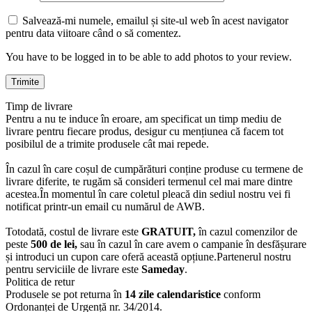
Salvează-mi numele, emailul și site-ul web în acest navigator
pentru data viitoare când o să comentez.
You have to be logged in to be able to add photos to your review.
Timp de livrare
Pentru a nu te induce în eroare, am specificat un timp mediu de
livrare pentru fiecare produs, desigur cu mențiunea că facem tot
posibilul de a trimite produsele cât mai repede.
În cazul în care coșul de cumpărături conține produse cu termene de
livrare diferite, te rugăm să consideri termenul cel mai mare dintre
acestea.În momentul în care coletul pleacă din sediul nostru vei fi
notificat printr-un email cu numărul de AWB.
Totodată, costul de livrare este
GRATUIT,
în cazul comenzilor de
peste
500 de lei,
sau în cazul în care avem o campanie în desfășurare
și introduci un cupon care oferă această opțiune.Partenerul nostru
pentru serviciile de livrare este
Sameday
.
Politica de retur
Produsele se pot returna în
14 zile calendaristice
conform
Ordonanței de Urgență nr. 34/2014.