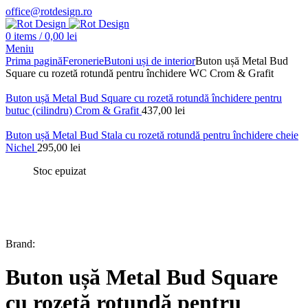
office@rotdesign.ro
0
items
/
0,00
lei
Meniu
Prima pagină
Feronerie
Butoni uși de interior
Buton ușă Metal Bud
Square cu rozetă rotundă pentru închidere WC Crom & Grafit
Buton ușă Metal Bud Square cu rozetă rotundă închidere pentru
butuc (cilindru) Crom & Grafit
437,00
lei
Buton ușă Metal Bud Stala cu rozetă rotundă pentru închidere cheie
Nichel
295,00
lei
Stoc epuizat
Brand:
Buton ușă Metal Bud Square
cu rozetă rotundă pentru