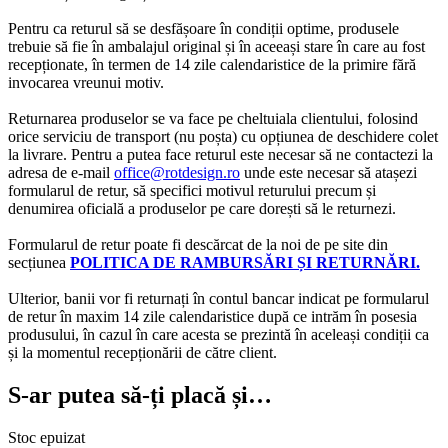
Pentru ca returul să se desfășoare în condiții optime, produsele
trebuie să fie în ambalajul original și în aceeași stare în care au fost
recepționate, în termen de 14 zile calendaristice de la primire fără
invocarea vreunui motiv.
Returnarea produselor se va face pe cheltuiala clientului, folosind
orice serviciu de transport (nu poșta) cu opțiunea de deschidere colet
la livrare. Pentru a putea face returul este necesar să ne contactezi la
adresa de e-mail
office@rotdesign.ro
unde este necesar să atașezi
formularul de retur, să specifici motivul returului precum și
denumirea oficială a produselor pe care dorești să le returnezi.
Formularul de retur poate fi descărcat de la noi de pe site din
secțiunea
POLITICA DE RAMBURSĂRI ȘI RETURNĂRI.
Ulterior, banii vor fi returnați în contul bancar indicat pe formularul
de retur în maxim 14 zile calendaristice după ce intrăm în posesia
produsului, în cazul în care acesta se prezintă în aceleași condiții ca
și la momentul recepționării de către client.
S-ar putea să-ți placă și…
Stoc epuizat