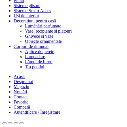
Plintă
Sisteme glisare
Sisteme Smart Acces
Uși de interior
Decorațiuni pentru casă
Lumânări parfumate
Vase, recipiente și platouri
Ghivece și vaze
Obiecte ornamentale
Corpuri de iluminat
Aplice de perete
Lampadare
Lămpi de birou
Tip pendul
Acasă
Despre noi
Magazin
Noutăți
Contact
Favorite
Compară
Autentificare / Înregistrare