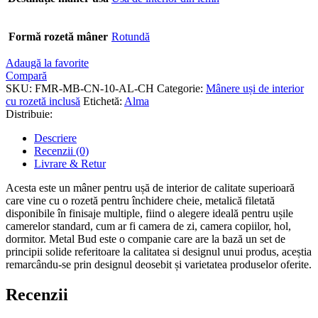
Formă rozetă mâner
Rotundă
Adaugă la favorite
Compară
SKU:
FMR-MB-CN-10-AL-CH
Categorie:
Mânere uși de interior
cu rozetă inclusă
Etichetă:
Alma
Distribuie:
Descriere
Recenzii (0)
Livrare & Retur
Acesta este un mâner pentru ușă de interior de calitate superioară
care vine cu o rozetă pentru închidere cheie, metalică filetată
disponibile în finisaje multiple, fiind o alegere ideală pentru ușile
camerelor standard, cum ar fi camera de zi, camera copiilor, hol,
dormitor. Metal Bud este o companie care are la bază un set de
principii solide referitoare la calitatea si designul unui produs, aceștia
remarcându-se prin designul deosebit și varietatea produselor oferite.
Recenzii