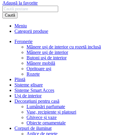
Adaugă la favorite
Caută
Meniu
Categorii produse
Feronerie
Mânere uși de interior cu rozetă inclusă
Mânere uși de interior
Butoni uși de interior
Mânere mobilă
Opritoare uși
Rozete
Plintă
Sisteme glisare
Sisteme Smart Acces
Uși de interior
Decorațiuni pentru casă
Lumânări parfumate
Vase, recipiente și platouri
Ghivece și vaze
Obiecte ornamentale
Corpuri de iluminat
Aplice de perete