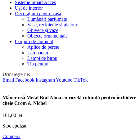
Sisteme Smart Acces
Uși de interior
Decorațiuni pentru casă
Lumânări parfumate
Vase, recipiente și platouri
Ghivece și vaze
Obiecte ornamentale
Corpuri de iluminat
Aplice de perete
Lampadare
Lămpi de birou
Tip pendul
Urmărește-ne:
Email
Facebook
Instagram
Youtube
TikTok
Mâner ușă Metal Bud Alma cu rozetă rotundă pentru închidere
cheie Crom & Nichel
161,00
lei
Stoc epuizat
Compară