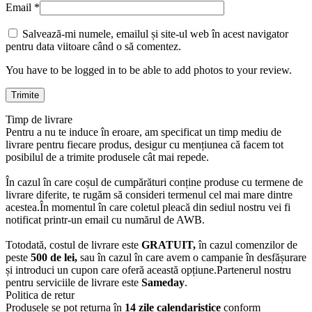
Email
*
Salvează-mi numele, emailul și site-ul web în acest navigator
pentru data viitoare când o să comentez.
You have to be logged in to be able to add photos to your review.
Timp de livrare
Pentru a nu te induce în eroare, am specificat un timp mediu de
livrare pentru fiecare produs, desigur cu mențiunea că facem tot
posibilul de a trimite produsele cât mai repede.
În cazul în care coșul de cumpărături conține produse cu termene de
livrare diferite, te rugăm să consideri termenul cel mai mare dintre
acestea.În momentul în care coletul pleacă din sediul nostru vei fi
notificat printr-un email cu numărul de AWB.
Totodată, costul de livrare este
GRATUIT,
în cazul comenzilor de
peste
500 de lei,
sau în cazul în care avem o campanie în desfășurare
și introduci un cupon care oferă această opțiune.Partenerul nostru
pentru serviciile de livrare este
Sameday
.
Politica de retur
Produsele se pot returna în
14 zile calendaristice
conform