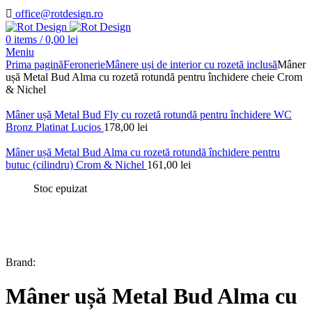
office@rotdesign.ro
0
items
/
0,00
lei
Meniu
Prima pagină
Feronerie
Mânere uși de interior cu rozetă inclusă
Mâner
ușă Metal Bud Alma cu rozetă rotundă pentru închidere cheie Crom
& Nichel
Mâner ușă Metal Bud Fly cu rozetă rotundă pentru închidere WC
Bronz Platinat Lucios
178,00
lei
Mâner ușă Metal Bud Alma cu rozetă rotundă închidere pentru
butuc (cilindru) Crom & Nichel
161,00
lei
Stoc epuizat
Brand:
Mâner ușă Metal Bud Alma cu