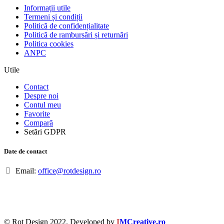
Informații utile
Termeni și condiții
Politică de confidențialitate
Politică de rambursări și returnări
Politica cookies
ANPC
Utile
Contact
Despre noi
Contul meu
Favorite
Compară
Setări GDPR
Date de contact
Email:
office@rotdesign.ro
© Rot Design 2022. Developed by
I
MCreative.ro