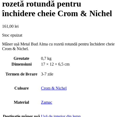
rozetă rotundă pentru
închidere cheie Crom & Nichel
161,00
lei
Stoc epuizat
Mâner ușă Metal Bud Alma cu rozetă rotundă pentru închidere cheie
Crom & Nichel.
Greutate
0,7 kg
Dimensiuni
17 × 12 × 6,5 cm
Termen de livrare
3-7 zile
Culoare
Crom & Nichel
Material
Zamac
Destinație mâner usă
Usă de interior din lemn