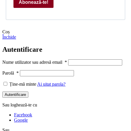
Abonează-te!
Coș
Închide
Autentificare
Nume utilizator sau adresă email
*
Parolă
*
Ține-mă minte
Ai uitat parola?
Autentificare
Sau loghează-te cu
Facebook
Google
Sau