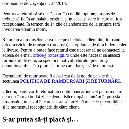
Ordonanței de Urgență nr. 34/2014.
Pentru ca returul să se desfășoare în condiții optime, produsele
trebuie să fie în ambalajul original și în aceeași stare în care au fost
recepționate, în termen de 14 zile calendaristice de la primire fără
invocarea vreunui motiv.
Returnarea produselor se va face pe cheltuiala clientului, folosind
orice serviciu de transport (nu poșta) cu opțiunea de deschidere colet
la livrare. Pentru a putea face returul este necesar să ne contactezi la
adresa de e-mail
office@rotdesign.ro
unde este necesar să atașezi
formularul de retur, să specifici motivul returului precum și
denumirea oficială a produselor pe care dorești să le returnezi.
Formularul de retur poate fi descărcat de la noi de pe site din
secțiunea
POLITICA DE RAMBURSĂRI ȘI RETURNĂRI.
Ulterior, banii vor fi returnați în contul bancar indicat pe formularul
de retur în maxim 14 zile calendaristice după ce intrăm în posesia
produsului, în cazul în care acesta se prezintă în aceleași condiții ca
și la momentul recepționării de către client.
S-ar putea să-ți placă și…