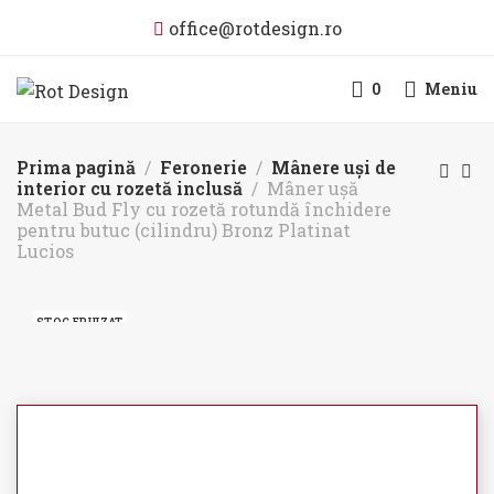
office@rotdesign.ro
0
Meniu
Prima pagină
Feronerie
Mânere uși de
interior cu rozetă inclusă
Mâner ușă
Metal Bud Fly cu rozetă rotundă închidere
pentru butuc (cilindru) Bronz Platinat
Lucios
STOC EPUIZAT