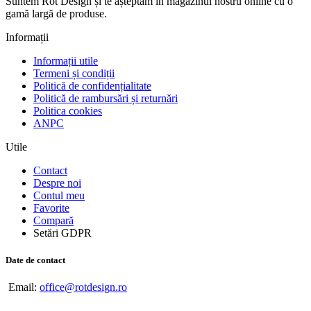
Suntem Rot Design și te așteptăm în magazinul nostru online cu o
gamă largă de produse.
Informații
Informații utile
Termeni și condiții
Politică de confidențialitate
Politică de rambursări și returnări
Politica cookies
ANPC
Utile
Contact
Despre noi
Contul meu
Favorite
Compară
Setări GDPR
Date de contact
Email:
office@rotdesign.ro