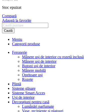
Stoc epuizat
Compară
Adaugă la favorite
Caută
Meniu
Categorii produse
Feronerie
Mânere uși de interior cu rozetă inclusă
Mânere uși de interior
Butoni uși de interior
Mânere mobilă
Opritoare uși
Rozete
Plintă
Sisteme glisare
Sisteme Smart Acces
Uși de interior
Decorațiuni pentru casă
Lumânări parfumate
Vase, recipiente și platouri