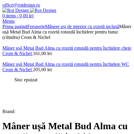
office@rotdesign.ro
0
items
/
0,00
lei
Meniu
Prima pagină
Feronerie
Mânere uși de interior cu rozetă inclusă
Mâner
ușă Metal Bud Alma cu rozetă rotundă închidere pentru butuc
(cilindru) Crom & Nichel
Mâner ușă Metal Bud Alma cu rozetă rotundă pentru închidere cheie
Crom & Nichel
161,00
lei
Mâner ușă Metal Bud Alma cu rozetă rotundă pentru închidere WC
Crom & Nichel
205,00
lei
Stoc epuizat
Brand:
Mâner ușă Metal Bud Alma cu