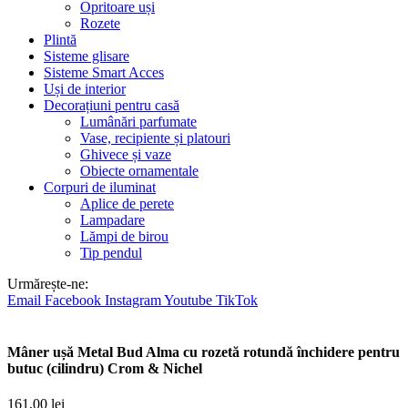
Opritoare uși
Rozete
Plintă
Sisteme glisare
Sisteme Smart Acces
Uși de interior
Decorațiuni pentru casă
Lumânări parfumate
Vase, recipiente și platouri
Ghivece și vaze
Obiecte ornamentale
Corpuri de iluminat
Aplice de perete
Lampadare
Lămpi de birou
Tip pendul
Urmărește-ne:
Email
Facebook
Instagram
Youtube
TikTok
Mâner ușă Metal Bud Alma cu rozetă rotundă închidere pentru
butuc (cilindru) Crom & Nichel
161,00
lei