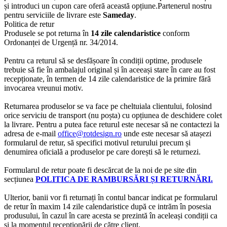
și introduci un cupon care oferă această opțiune.Partenerul nostru
pentru serviciile de livrare este
Sameday
.
Politica de retur
Produsele se pot returna în
14 zile calendaristice
conform
Ordonanței de Urgență nr. 34/2014.
Pentru ca returul să se desfășoare în condiții optime, produsele
trebuie să fie în ambalajul original și în aceeași stare în care au fost
recepționate, în termen de 14 zile calendaristice de la primire fără
invocarea vreunui motiv.
Returnarea produselor se va face pe cheltuiala clientului, folosind
orice serviciu de transport (nu poșta) cu opțiunea de deschidere colet
la livrare. Pentru a putea face returul este necesar să ne contactezi la
adresa de e-mail
office@rotdesign.ro
unde este necesar să atașezi
formularul de retur, să specifici motivul returului precum și
denumirea oficială a produselor pe care dorești să le returnezi.
Formularul de retur poate fi descărcat de la noi de pe site din
secțiunea
POLITICA DE RAMBURSĂRI ȘI RETURNĂRI.
Ulterior, banii vor fi returnați în contul bancar indicat pe formularul
de retur în maxim 14 zile calendaristice după ce intrăm în posesia
produsului, în cazul în care acesta se prezintă în aceleași condiții ca
și la momentul recepționării de către client.