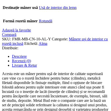
Destinație mâner usă
Usă de interior din lemn
Formă rozetă mâner
Rotundă
Adaugă la favorite
Compară
SKU:
FMR-MB-CN-10-AL-Y
Categorie:
Mânere uși de interior cu
rozetă inclusă
Etichetă:
Alma
Distribuie:
Descriere
Recenzii (0)
Livrare & Retur
Acesta este un mâner pentru ușă de interior de calitate superioară
care vine cu o rozetă închidere pentru butuc (cilindru), metalică
filetată disponibile în finisaje multiple, fiind o opțiune de blocare
folosită adesea pentru ușile interioare este atunci când ușa poate fi
încuiată cu o inserție de lacăt (inserție de cilindru) și se recomandă
pentru âncăperile care necesită încuietoare, de exemplu, birouri, săli
de studiu, depozite. Metal Bud este o companie care are la bază un
set de principii solide referitoare la calitatea si designul unui produs,
aceștia remarcându-se prin designul deosebit și varietatea produselor