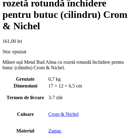
rozetă rotundă închidere
pentru butuc (cilindru) Crom
& Nichel
161,00
lei
Stoc epuizat
Mâner ușă Metal Bud Alma cu rozetă rotundă închidere pentru
butuc (cilindru) Crom & Nichel.
Greutate
0,7 kg
Dimensiuni
17 × 12 × 6,5 cm
Termen de livrare
3-7 zile
Culoare
Crom & Nichel
Material
Zamac