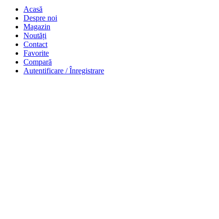
Acasă
Despre noi
Magazin
Noutăți
Contact
Favorite
Compară
Autentificare / Înregistrare