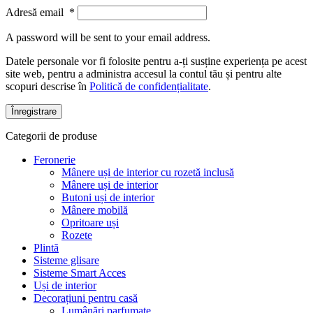
Adresă email
*
A password will be sent to your email address.
Datele personale vor fi folosite pentru a-ți susține experiența pe acest
site web, pentru a administra accesul la contul tău și pentru alte
scopuri descrise în
Politică de confidențialitate
.
Înregistrare
Categorii de produse
Feronerie
Mânere uși de interior cu rozetă inclusă
Mânere uși de interior
Butoni uși de interior
Mânere mobilă
Opritoare uși
Rozete
Plintă
Sisteme glisare
Sisteme Smart Acces
Uși de interior
Decorațiuni pentru casă
Lumânări parfumate