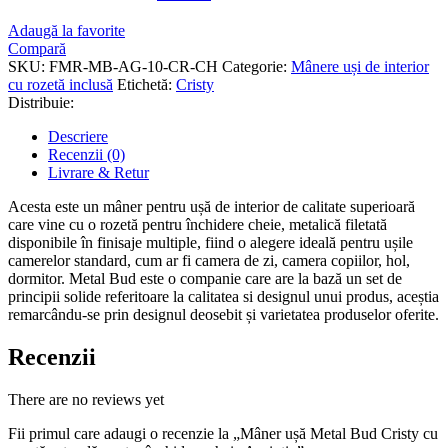
Adaugă la favorite
Compară
SKU:
FMR-MB-AG-10-CR-CH
Categorie:
Mânere uși de interior
cu rozetă inclusă
Etichetă:
Cristy
Distribuie:
Descriere
Recenzii (0)
Livrare & Retur
Acesta este un mâner pentru ușă de interior de calitate superioară
care vine cu o rozetă pentru închidere cheie, metalică filetată
disponibile în finisaje multiple, fiind o alegere ideală pentru ușile
camerelor standard, cum ar fi camera de zi, camera copiilor, hol,
dormitor. Metal Bud este o companie care are la bază un set de
principii solide referitoare la calitatea si designul unui produs, aceștia
remarcându-se prin designul deosebit și varietatea produselor oferite.
Recenzii
There are no reviews yet
Fii primul care adaugi o recenzie la „Mâner ușă Metal Bud Cristy cu