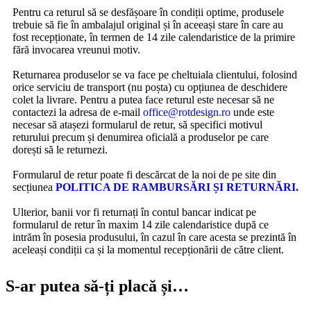
Pentru ca returul să se desfășoare în condiții optime, produsele
trebuie să fie în ambalajul original și în aceeași stare în care au
fost recepționate, în termen de 14 zile calendaristice de la primire
fără invocarea vreunui motiv.
Returnarea produselor se va face pe cheltuiala clientului, folosind
orice serviciu de transport (nu poșta) cu opțiunea de deschidere
colet la livrare. Pentru a putea face returul este necesar să ne
contactezi la adresa de e-mail
office@rotdesign.ro
unde este
necesar să atașezi formularul de retur, să specifici motivul
returului precum și denumirea oficială a produselor pe care
dorești să le returnezi.
Formularul de retur poate fi descărcat de la noi de pe site din
secțiunea
POLITICA DE RAMBURSĂRI ȘI RETURNĂRI.
Ulterior, banii vor fi returnați în contul bancar indicat pe
formularul de retur în maxim 14 zile calendaristice după ce
intrăm în posesia produsului, în cazul în care acesta se prezintă în
aceleași condiții ca și la momentul recepționării de către client.
S-ar putea să-ți placă și…