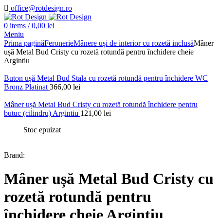
office@rotdesign.ro
0
items
/
0,00
lei
Meniu
Prima pagină
Feronerie
Mânere uși de interior cu rozetă inclusă
Mâner
ușă Metal Bud Cristy cu rozetă rotundă pentru închidere cheie
Argintiu
Buton ușă Metal Bud Stala cu rozetă rotundă pentru închidere WC
Bronz Platinat
366,00
lei
Mâner ușă Metal Bud Cristy cu rozetă rotundă închidere pentru
butuc (cilindru) Argintiu
121,00
lei
Stoc epuizat
Brand:
Mâner ușă Metal Bud Cristy cu
rozetă rotundă pentru
închidere cheie Argintiu