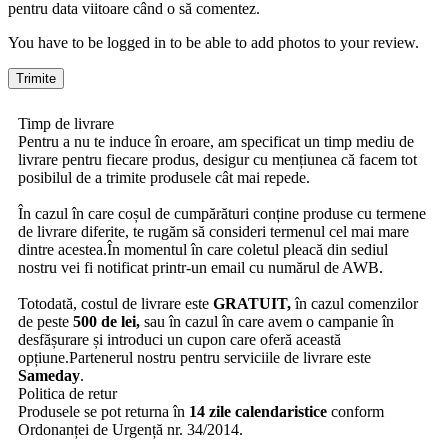
pentru data viitoare când o să comentez.
You have to be logged in to be able to add photos to your review.
Timp de livrare
Pentru a nu te induce în eroare, am specificat un timp mediu de
livrare pentru fiecare produs, desigur cu mențiunea că facem tot
posibilul de a trimite produsele cât mai repede.
În cazul în care coșul de cumpărături conține produse cu termene
de livrare diferite, te rugăm să consideri termenul cel mai mare
dintre acestea.În momentul în care coletul pleacă din sediul
nostru vei fi notificat printr-un email cu numărul de AWB.
Totodată, costul de livrare este
GRATUIT,
în cazul comenzilor
de peste
500 de lei,
sau în cazul în care avem o campanie în
desfășurare și introduci un cupon care oferă această
opțiune.Partenerul nostru pentru serviciile de livrare este
Sameday
.
Politica de retur
Produsele se pot returna în
14 zile calendaristice
conform
Ordonanței de Urgență nr. 34/2014.