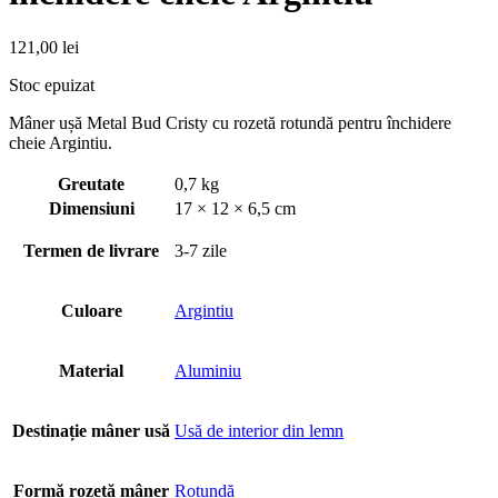
121,00
lei
Stoc epuizat
Mâner ușă Metal Bud Cristy cu rozetă rotundă pentru închidere
cheie Argintiu.
Greutate
0,7 kg
Dimensiuni
17 × 12 × 6,5 cm
Termen de livrare
3-7 zile
Culoare
Argintiu
Material
Aluminiu
Destinație mâner usă
Usă de interior din lemn
Formă rozetă mâner
Rotundă