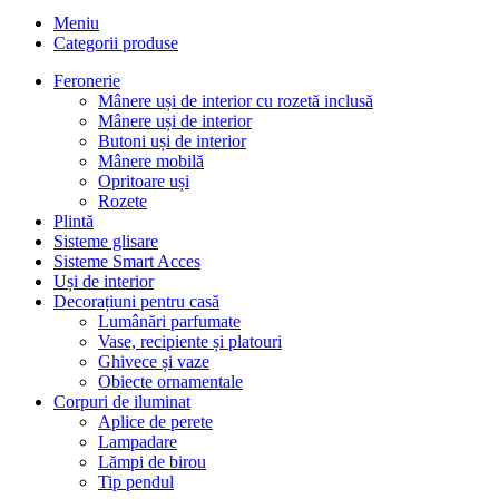
Meniu
Categorii produse
Feronerie
Mânere uși de interior cu rozetă inclusă
Mânere uși de interior
Butoni uși de interior
Mânere mobilă
Opritoare uși
Rozete
Plintă
Sisteme glisare
Sisteme Smart Acces
Uși de interior
Decorațiuni pentru casă
Lumânări parfumate
Vase, recipiente și platouri
Ghivece și vaze
Obiecte ornamentale
Corpuri de iluminat
Aplice de perete
Lampadare
Lămpi de birou
Tip pendul