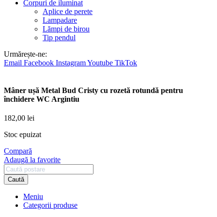
Corpuri de iluminat
Aplice de perete
Lampadare
Lămpi de birou
Tip pendul
Urmărește-ne:
Email
Facebook
Instagram
Youtube
TikTok
Mâner ușă Metal Bud Cristy cu rozetă rotundă pentru
închidere WC Argintiu
182,00
lei
Stoc epuizat
Compară
Adaugă la favorite
Caută
Meniu
Categorii produse