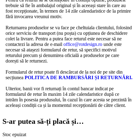
trebuie să fie în ambalajul original și în aceeași stare în care au
fost recepționate, în termen de 14 zile calendaristice de la primire
fără invocarea vreunui motiv.
Returnarea produselor se va face pe cheltuiala clientului, folosind
orice serviciu de transport (nu poșta) cu opțiunea de deschidere
colet la livrare. Pentru a putea face returul este necesar să ne
contactezi la adresa de e-mail
office@rotdesign.ro
unde este
necesar să atașezi formularul de retur, să specifici motivul
returului precum și denumirea oficială a produselor pe care
dorești să le returnezi.
Formularul de retur poate fi descărcat de la noi de pe site din
secțiunea
POLITICA DE RAMBURSĂRI ȘI RETURNĂRI.
Ulterior, banii vor fi returnați în contul bancar indicat pe
formularul de retur în maxim 14 zile calendaristice după ce
intrăm în posesia produsului, în cazul în care acesta se prezintă în
aceleași condiții ca și la momentul recepționării de către client.
S-ar putea să-ți placă și…
Stoc epuizat