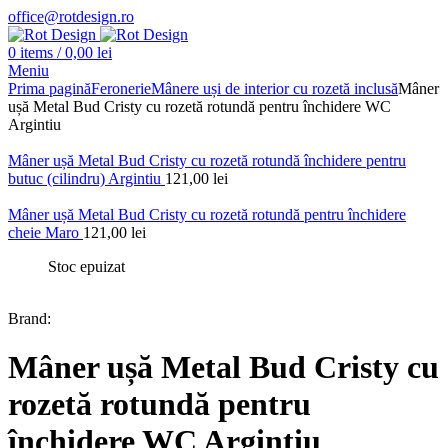
office@rotdesign.ro
0
items
/
0,00
lei
Meniu
Prima pagină
Feronerie
Mânere uși de interior cu rozetă inclusă
Mâner
ușă Metal Bud Cristy cu rozetă rotundă pentru închidere WC
Argintiu
Mâner ușă Metal Bud Cristy cu rozetă rotundă închidere pentru
butuc (cilindru) Argintiu
121,00
lei
Mâner ușă Metal Bud Cristy cu rozetă rotundă pentru închidere
cheie Maro
121,00
lei
Stoc epuizat
Brand:
Mâner ușă Metal Bud Cristy cu
rozetă rotundă pentru
închidere WC Argintiu