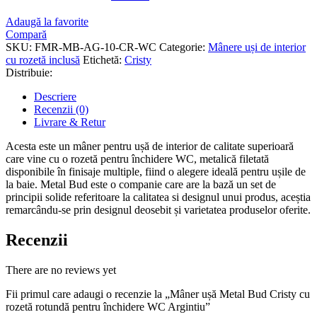
Adaugă la favorite
Compară
SKU:
FMR-MB-AG-10-CR-WC
Categorie:
Mânere uși de interior
cu rozetă inclusă
Etichetă:
Cristy
Distribuie:
Descriere
Recenzii (0)
Livrare & Retur
Acesta este un mâner pentru ușă de interior de calitate superioară
care vine cu o rozetă pentru închidere WC, metalică filetată
disponibile în finisaje multiple, fiind o alegere ideală pentru ușile de
la baie. Metal Bud este o companie care are la bază un set de
principii solide referitoare la calitatea si designul unui produs, aceștia
remarcându-se prin designul deosebit și varietatea produselor oferite.
Recenzii
There are no reviews yet
Fii primul care adaugi o recenzie la „Mâner ușă Metal Bud Cristy cu
rozetă rotundă pentru închidere WC Argintiu”