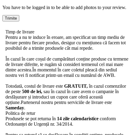
You have to be logged in to be able to add photos to your review.
Timp de livrare
Pentru a nu te induce în eroare, am specificat un timp mediu de
livrare pentru fiecare produs, desigur cu mențiunea că facem tot
posibilul de a trimite produsele cât mai repede.
În cazul în care coșul de cumpărături conține produse cu termene
de livrare diferite, te rugăm să consideri termenul cel mai mare
dintre acestea.În momentul în care coletul pleacă din sediul
nostru vei fi notificat printr-un email cu numărul de AWB.
Totodată, costul de livrare este
GRATUIT,
în cazul comenzilor
de peste
500 de lei,
sau în cazul în care avem o campanie în
desfășurare și introduci un cupon care oferă această
opțiune.Partenerul nostru pentru serviciile de livrare este
Sameday
.
Politica de retur
Produsele se pot returna în
14 zile calendaristice
conform
Ordonanței de Urgență nr. 34/2014.
Pentru ca returul să se desfășoare în condiții optime, produsele