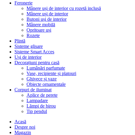
Feronerie
Mânere uși de interior cu rozetă inclusă
Mânere uși de interior
Butoni uși de interior
Mânere mobilă
Opritoare uși
Rozete
Plintă
Sisteme glisare
Sisteme Smart Acces
Uși de interior
Decorațiuni pentru casă
Lumânări parfumate
Vase, recipiente și platouri
Ghivece și vaze
Obiecte ornamentale
Corpuri de iluminat
Aplice de perete
Lampadare
Lămpi de birou
Tip pendul
Acasă
Despre noi
Magazin