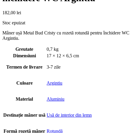
182,00
lei
Stoc epuizat
Mâner ușă Metal Bud Cristy cu rozetă rotundă pentru închidere WC
Argintiu.
Greutate
0,7 kg
Dimensiuni
17 × 12 × 6,5 cm
Termen de livrare
3-7 zile
Culoare
Argintiu
Material
Aluminiu
Destinație mâner usă
Usă de interior din lemn
Formă rozetă mâner
Rotundă