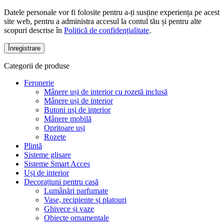
Datele personale vor fi folosite pentru a-ți susține experiența pe acest
site web, pentru a administra accesul la contul tău și pentru alte
scopuri descrise în
Politică de confidențialitate
.
Înregistrare
Categorii de produse
Feronerie
Mânere uși de interior cu rozetă inclusă
Mânere uși de interior
Butoni uși de interior
Mânere mobilă
Opritoare uși
Rozete
Plintă
Sisteme glisare
Sisteme Smart Acces
Uși de interior
Decorațiuni pentru casă
Lumânări parfumate
Vase, recipiente și platouri
Ghivece și vaze
Obiecte ornamentale