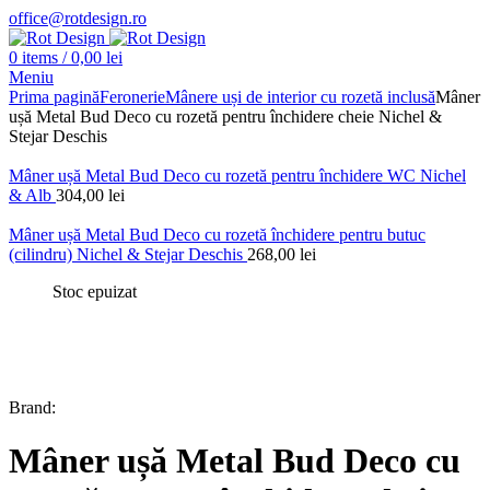
office@rotdesign.ro
0
items
/
0,00
lei
Meniu
Prima pagină
Feronerie
Mânere uși de interior cu rozetă inclusă
Mâner
ușă Metal Bud Deco cu rozetă pentru închidere cheie Nichel &
Stejar Deschis
Mâner ușă Metal Bud Deco cu rozetă pentru închidere WC Nichel
& Alb
304,00
lei
Mâner ușă Metal Bud Deco cu rozetă închidere pentru butuc
(cilindru) Nichel & Stejar Deschis
268,00
lei
Stoc epuizat
Brand:
Mâner ușă Metal Bud Deco cu