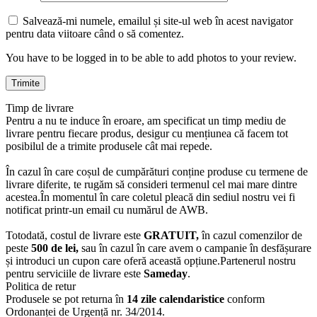
Salvează-mi numele, emailul și site-ul web în acest navigator
pentru data viitoare când o să comentez.
You have to be logged in to be able to add photos to your review.
Timp de livrare
Pentru a nu te induce în eroare, am specificat un timp mediu de
livrare pentru fiecare produs, desigur cu mențiunea că facem tot
posibilul de a trimite produsele cât mai repede.
În cazul în care coșul de cumpărături conține produse cu termene de
livrare diferite, te rugăm să consideri termenul cel mai mare dintre
acestea.În momentul în care coletul pleacă din sediul nostru vei fi
notificat printr-un email cu numărul de AWB.
Totodată, costul de livrare este
GRATUIT,
în cazul comenzilor de
peste
500 de lei,
sau în cazul în care avem o campanie în desfășurare
și introduci un cupon care oferă această opțiune.Partenerul nostru
pentru serviciile de livrare este
Sameday
.
Politica de retur
Produsele se pot returna în
14 zile calendaristice
conform
Ordonanței de Urgență nr. 34/2014.