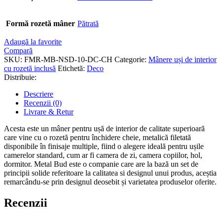
Formă rozetă mâner
Pătrată
Adaugă la favorite
Compară
SKU:
FMR-MB-NSD-10-DC-CH
Categorie:
Mânere uși de interior
cu rozetă inclusă
Etichetă:
Deco
Distribuie:
Descriere
Recenzii (0)
Livrare & Retur
Acesta este un mâner pentru ușă de interior de calitate superioară
care vine cu o rozetă pentru închidere cheie, metalică filetată
disponibile în finisaje multiple, fiind o alegere ideală pentru ușile
camerelor standard, cum ar fi camera de zi, camera copiilor, hol,
dormitor. Metal Bud este o companie care are la bază un set de
principii solide referitoare la calitatea si designul unui produs, aceștia
remarcându-se prin designul deosebit și varietatea produselor oferite.
Recenzii