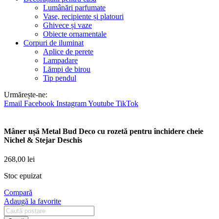
Lumânări parfumate
Vase, recipiente și platouri
Ghivece și vaze
Obiecte ornamentale
Corpuri de iluminat
Aplice de perete
Lampadare
Lămpi de birou
Tip pendul
Urmărește-ne:
Email
Facebook
Instagram
Youtube
TikTok
Mâner ușă Metal Bud Deco cu rozetă pentru închidere cheie
Nichel & Stejar Deschis
268,00
lei
Stoc epuizat
Compară
Adaugă la favorite