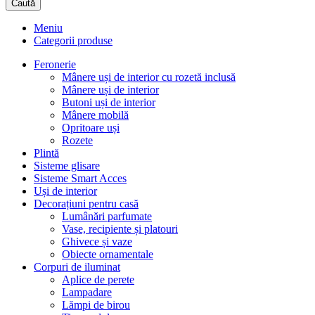
Caută
Meniu
Categorii produse
Feronerie
Mânere uși de interior cu rozetă inclusă
Mânere uși de interior
Butoni uși de interior
Mânere mobilă
Opritoare uși
Rozete
Plintă
Sisteme glisare
Sisteme Smart Acces
Uși de interior
Decorațiuni pentru casă
Lumânări parfumate
Vase, recipiente și platouri
Ghivece și vaze
Obiecte ornamentale
Corpuri de iluminat
Aplice de perete
Lampadare
Lămpi de birou