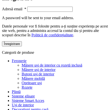
Adresă email
*
A password will be sent to your email address.
Datele personale vor fi folosite pentru a-ți susține experiența pe acest
site web, pentru a administra accesul la contul tău și pentru alte
scopuri descrise în
Politică de confidențialitate
.
Înregistrare
Categorii de produse
Feronerie
Mânere uși de interior cu rozetă inclusă
Mânere uși de interior
Butoni uși de interior
Mânere mobilă
Opritoare uși
Rozete
Plintă
Sisteme glisare
Sisteme Smart Acces
Uși de interior
Decorațiuni pentru casă