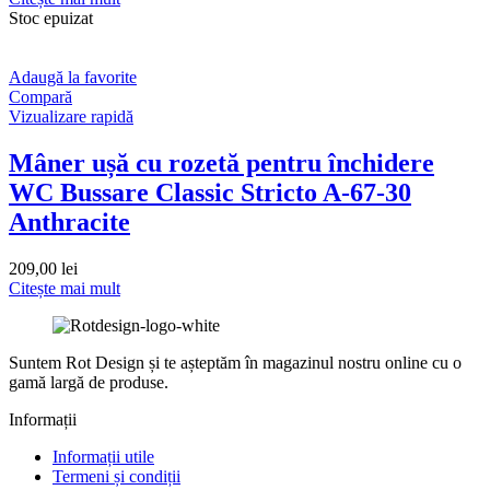
Stoc epuizat
Adaugă la favorite
Compară
Vizualizare rapidă
Mâner ușă cu rozetă pentru închidere
WC Bussare Classic Stricto A-67-30
Anthracite
209,00
lei
Citește mai mult
Suntem Rot Design și te așteptăm în magazinul nostru online cu o
gamă largă de produse.
Informații
Informații utile
Termeni și condiții