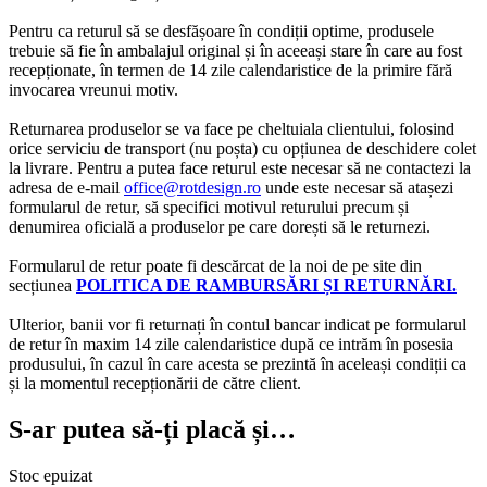
Pentru ca returul să se desfășoare în condiții optime, produsele
trebuie să fie în ambalajul original și în aceeași stare în care au fost
recepționate, în termen de 14 zile calendaristice de la primire fără
invocarea vreunui motiv.
Returnarea produselor se va face pe cheltuiala clientului, folosind
orice serviciu de transport (nu poșta) cu opțiunea de deschidere colet
la livrare. Pentru a putea face returul este necesar să ne contactezi la
adresa de e-mail
office@rotdesign.ro
unde este necesar să atașezi
formularul de retur, să specifici motivul returului precum și
denumirea oficială a produselor pe care dorești să le returnezi.
Formularul de retur poate fi descărcat de la noi de pe site din
secțiunea
POLITICA DE RAMBURSĂRI ȘI RETURNĂRI.
Ulterior, banii vor fi returnați în contul bancar indicat pe formularul
de retur în maxim 14 zile calendaristice după ce intrăm în posesia
produsului, în cazul în care acesta se prezintă în aceleași condiții ca
și la momentul recepționării de către client.
S-ar putea să-ți placă și…
Stoc epuizat