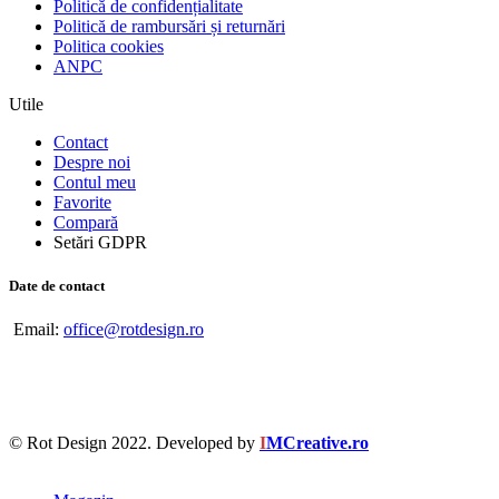
Politică de confidențialitate
Politică de rambursări și returnări
Politica cookies
ANPC
Utile
Contact
Despre noi
Contul meu
Favorite
Compară
Setări GDPR
Date de contact
Email:
office@rotdesign.ro
© Rot Design 2022. Developed by
I
MCreative.ro