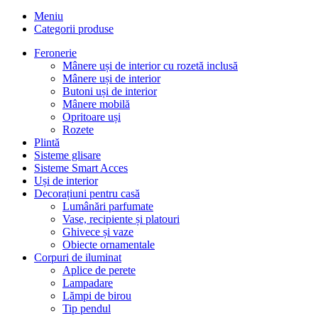
Meniu
Categorii produse
Feronerie
Mânere uși de interior cu rozetă inclusă
Mânere uși de interior
Butoni uși de interior
Mânere mobilă
Opritoare uși
Rozete
Plintă
Sisteme glisare
Sisteme Smart Acces
Uși de interior
Decorațiuni pentru casă
Lumânări parfumate
Vase, recipiente și platouri
Ghivece și vaze
Obiecte ornamentale
Corpuri de iluminat
Aplice de perete
Lampadare
Lămpi de birou
Tip pendul