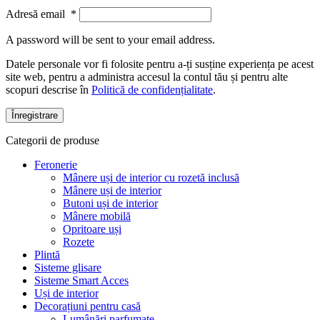
Adresă email
*
A password will be sent to your email address.
Datele personale vor fi folosite pentru a-ți susține experiența pe acest
site web, pentru a administra accesul la contul tău și pentru alte
scopuri descrise în
Politică de confidențialitate
.
Înregistrare
Categorii de produse
Feronerie
Mânere uși de interior cu rozetă inclusă
Mânere uși de interior
Butoni uși de interior
Mânere mobilă
Opritoare uși
Rozete
Plintă
Sisteme glisare
Sisteme Smart Acces
Uși de interior
Decorațiuni pentru casă
Lumânări parfumate