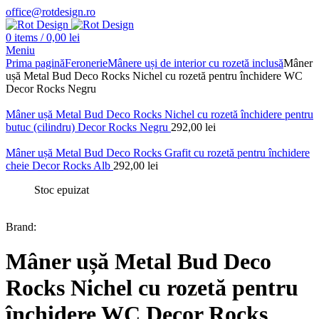
office@rotdesign.ro
0
items
/
0,00
lei
Meniu
Prima pagină
Feronerie
Mânere uși de interior cu rozetă inclusă
Mâner
ușă Metal Bud Deco Rocks Nichel cu rozetă pentru închidere WC
Decor Rocks Negru
Mâner ușă Metal Bud Deco Rocks Nichel cu rozetă închidere pentru
butuc (cilindru) Decor Rocks Negru
292,00
lei
Mâner ușă Metal Bud Deco Rocks Grafit cu rozetă pentru închidere
cheie Decor Rocks Alb
292,00
lei
Stoc epuizat
Brand:
Mâner ușă Metal Bud Deco
Rocks Nichel cu rozetă pentru
închidere WC Decor Rocks