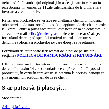
trebuie să fie în ambalajul original și în aceeași stare în care au fost
recepționate, în termen de 14 zile calendaristice de la primire fără
invocarea vreunui motiv.
Returnarea produselor se va face pe cheltuiala clientului, folosind
orice serviciu de transport (nu poșta) cu opțiunea de deschidere colet
la livrare. Pentru a putea face returul este necesar să ne contactezi la
adresa de e-mail
office@rotdesign.ro
unde este necesar să atașezi
formularul de retur, să specifici motivul returului precum și
denumirea oficială a produselor pe care dorești să le returnezi.
Formularul de retur poate fi descărcat de la noi de pe site din
secțiunea
POLITICA DE RAMBURSĂRI ȘI RETURNĂRI.
Ulterior, banii vor fi returnați în contul bancar indicat pe formularul
de retur în maxim 14 zile calendaristice după ce intrăm în posesia
produsului, în cazul în care acesta se prezintă în aceleași condiții ca
și la momentul recepționării de către client.
S-ar putea să-ți placă și…
Stoc epuizat
Adaugă la favorite