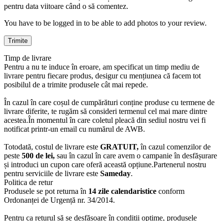
pentru data viitoare când o să comentez.
You have to be logged in to be able to add photos to your review.
Timp de livrare
Pentru a nu te induce în eroare, am specificat un timp mediu de
livrare pentru fiecare produs, desigur cu mențiunea că facem tot
posibilul de a trimite produsele cât mai repede.
În cazul în care coșul de cumpărături conține produse cu termene de
livrare diferite, te rugăm să consideri termenul cel mai mare dintre
acestea.În momentul în care coletul pleacă din sediul nostru vei fi
notificat printr-un email cu numărul de AWB.
Totodată, costul de livrare este
GRATUIT,
în cazul comenzilor de
peste
500 de lei,
sau în cazul în care avem o campanie în desfășurare
și introduci un cupon care oferă această opțiune.Partenerul nostru
pentru serviciile de livrare este
Sameday
.
Politica de retur
Produsele se pot returna în
14 zile calendaristice
conform
Ordonanței de Urgență nr. 34/2014.
Pentru ca returul să se desfășoare în condiții optime, produsele