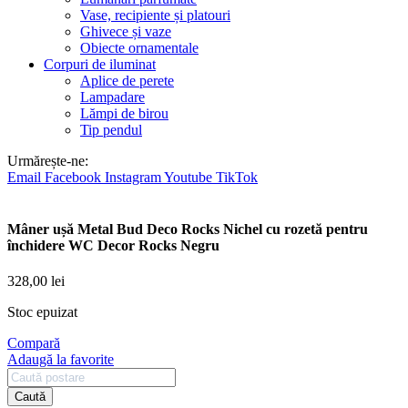
Vase, recipiente și platouri
Ghivece și vaze
Obiecte ornamentale
Corpuri de iluminat
Aplice de perete
Lampadare
Lămpi de birou
Tip pendul
Urmărește-ne:
Email
Facebook
Instagram
Youtube
TikTok
Mâner ușă Metal Bud Deco Rocks Nichel cu rozetă pentru
închidere WC Decor Rocks Negru
328,00
lei
Stoc epuizat
Compară
Adaugă la favorite
Caută