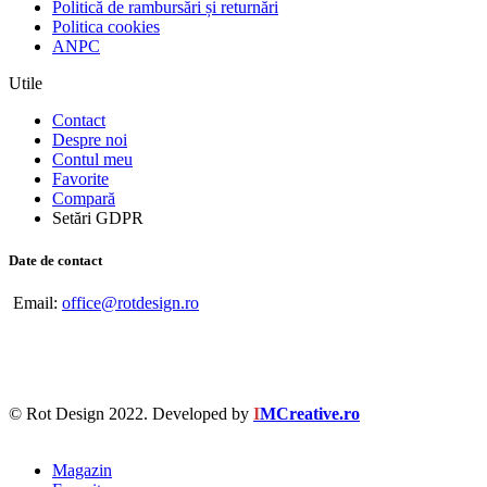
Politică de rambursări și returnări
Politica cookies
ANPC
Utile
Contact
Despre noi
Contul meu
Favorite
Compară
Setări GDPR
Date de contact
Email:
office@rotdesign.ro
© Rot Design 2022. Developed by
I
MCreative.ro
Magazin