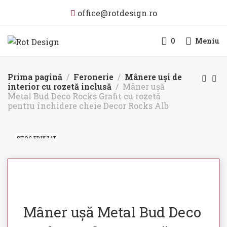
office@rotdesign.ro
0
Meniu
Prima pagină
Feronerie
Mânere uși de
interior cu rozetă inclusă
Mâner ușă
Metal Bud Deco Rocks Grafit cu rozetă
pentru închidere cheie Decor Rocks Alb
STOC EPUIZAT
Mâner ușă Metal Bud Deco