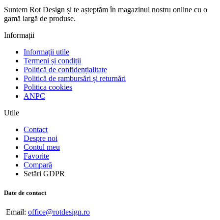
Suntem Rot Design și te așteptăm în magazinul nostru online cu o
gamă largă de produse.
Informații
Informații utile
Termeni și condiții
Politică de confidențialitate
Politică de rambursări și returnări
Politica cookies
ANPC
Utile
Contact
Despre noi
Contul meu
Favorite
Compară
Setări GDPR
Date de contact
Email:
office@rotdesign.ro