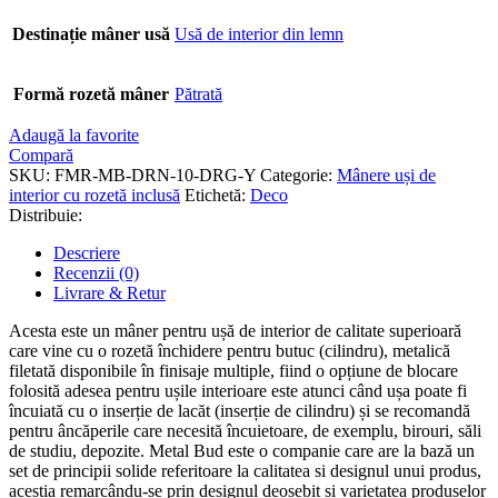
Destinație mâner usă
Usă de interior din lemn
Formă rozetă mâner
Pătrată
Adaugă la favorite
Compară
SKU:
FMR-MB-DRN-10-DRG-Y
Categorie:
Mânere uși de
interior cu rozetă inclusă
Etichetă:
Deco
Distribuie:
Descriere
Recenzii (0)
Livrare & Retur
Acesta este un mâner pentru ușă de interior de calitate superioară
care vine cu o rozetă închidere pentru butuc (cilindru), metalică
filetată disponibile în finisaje multiple, fiind o opțiune de blocare
folosită adesea pentru ușile interioare este atunci când ușa poate fi
încuiată cu o inserție de lacăt (inserție de cilindru) și se recomandă
pentru âncăperile care necesită încuietoare, de exemplu, birouri, săli
de studiu, depozite. Metal Bud este o companie care are la bază un
set de principii solide referitoare la calitatea si designul unui produs,
aceștia remarcându-se prin designul deosebit și varietatea produselor