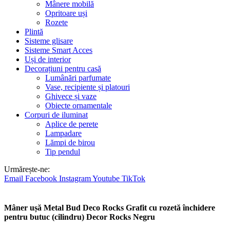
Mânere mobilă
Opritoare uși
Rozete
Plintă
Sisteme glisare
Sisteme Smart Acces
Uși de interior
Decorațiuni pentru casă
Lumânări parfumate
Vase, recipiente și platouri
Ghivece și vaze
Obiecte ornamentale
Corpuri de iluminat
Aplice de perete
Lampadare
Lămpi de birou
Tip pendul
Urmărește-ne:
Email
Facebook
Instagram
Youtube
TikTok
Mâner ușă Metal Bud Deco Rocks Grafit cu rozetă închidere
pentru butuc (cilindru) Decor Rocks Negru