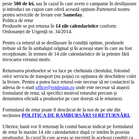
peste
500 de lei,
sau în cazul în care avem o campanie în desfășurare
și introduci un cupon care oferă această opțiune.Partenerul nostru
pentru serviciile de livrare este
Sameday
.
Politica de retur
Produsele se pot returna în
14 zile calendaristice
conform
Ordonanței de Urgență nr. 34/2014.
Pentru ca returul să se desfășoare în condiții optime, produsele
trebuie să fie în ambalajul original și în aceeași stare în care au fost
recepționate, în termen de 14 zile calendaristice de la primire fără
invocarea vreunui motiv.
Returnarea produselor se va face pe cheltuiala clientului, folosind
orice serviciu de transport (nu poșta) cu opțiunea de deschidere colet
la livrare. Pentru a putea face returul este necesar să ne contactezi la
adresa de e-mail
office@rotdesign.ro
unde este necesar să atașezi
formularul de retur, să specifici motivul returului precum și
denumirea oficială a produselor pe care dorești să le returnezi.
Formularul de retur poate fi descărcat de la noi de pe site din
secțiunea
POLITICA DE RAMBURSĂRI ȘI RETURNĂRI.
Ulterior, banii vor fi returnați în contul bancar indicat pe formularul
de retur în maxim 14 zile calendaristice după ce intrăm în posesia
produsului, în cazul în care acesta se prezintă în aceleași condiții ca