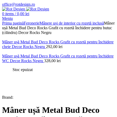
office@rotdesign.ro
0
items
/
0,00
lei
Meniu
Prima pagină
Feronerie
Mânere uși de interior cu rozetă inclusă
Mâner
ușă Metal Bud Deco Rocks Grafit cu rozetă închidere pentru butuc
(cilindru) Decor Rocks Negru
Mâner ușă Metal Bud Deco Rocks Grafit cu rozetă pentru închidere
cheie Decor Rocks Negru
292,00
lei
Mâner ușă Metal Bud Deco Rocks Grafit cu rozetă pentru închidere
WC Decor Rocks Negru
328,00
lei
Stoc epuizat
Brand:
Mâner ușă Metal Bud Deco