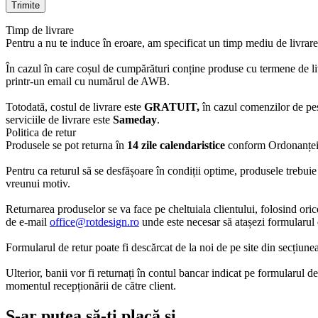
Timp de livrare
Pentru a nu te induce în eroare, am specificat un timp mediu de livrare
În cazul în care coșul de cumpărături conține produse cu termene de liv
printr-un email cu numărul de AWB.
Totodată, costul de livrare este
GRATUIT,
în cazul comenzilor de pe
serviciile de livrare este
Sameday
.
Politica de retur
Produsele se pot returna în
14 zile calendaristice
conform Ordonanței 
Pentru ca returul să se desfășoare în condiții optime, produsele trebuie 
vreunui motiv.
Returnarea produselor se va face pe cheltuiala clientului, folosind oric
de e-mail
office@rotdesign.ro
unde este necesar să atașezi formularul d
Formularul de retur poate fi descărcat de la noi de pe site din secțiune
Ulterior, banii vor fi returnați în contul bancar indicat pe formularul d
momentul recepționării de către client.
S-ar putea să-ți placă și…