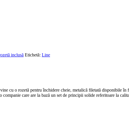
rozetă inclusă
Etichetă:
Line
ine cu o rozetă pentru închidere cheie, metalică filetată disponibile în f
o companie care are la bază un set de principii solide referitoare la cali