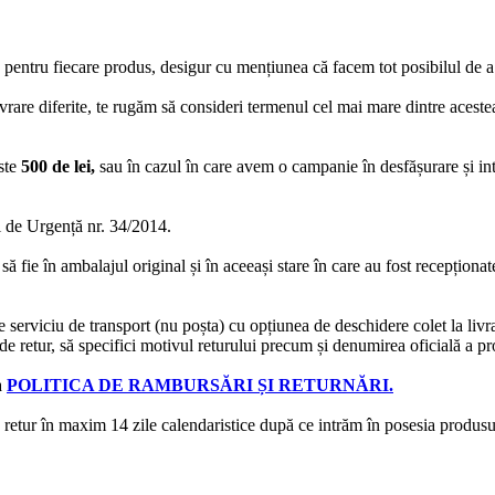
 pentru fiecare produs, desigur cu mențiunea că facem tot posibilul de a
rare diferite, te rugăm să consideri termenul cel mai mare dintre acestea
ste
500 de lei,
sau în cazul în care avem o campanie în desfășurare și in
de Urgență nr. 34/2014.
să fie în ambalajul original și în aceeași stare în care au fost recepționa
e serviciu de transport (nu poșta) cu opțiunea de deschidere colet la livr
e retur, să specifici motivul returului precum și denumirea oficială a pro
a
POLITICA DE RAMBURSĂRI ȘI RETURNĂRI.
e retur în maxim 14 zile calendaristice după ce intrăm în posesia produsulu