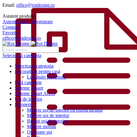
Email:
office@rotdesign.ro
Asistent produse
Autentificare / Înregistrare
Compară
Favorite
office@rotdesign.ro
Selectează categoria
Selectează categoria
Decorațiuni pentru casă
Lumânări parfumate
Fără categorie
Sisteme glisare
Sisteme Smart Acces
Uși de interior
Feronerie
Mânere uși de interior cu rozetă inclusă
Mânere uși de interior
Butoni uși de interior
Mânere mobilă
Opritoare uși