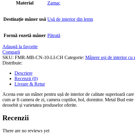
Material
Zamac
Destinație mâner usă
Usă de interior din lemn
Formă rozetă mâner
Pătrată
Adaugă la favorite
Compară
SKU:
FMR-MB-CN-10-LI-CH
Categorie:
Mânere uși de interior cu 
Distribuie:
Descriere
Recenzii (0)
Livrare & Retur
Acesta este un mâner pentru ușă de interior de calitate superioară care v
cum ar fi camera de zi, camera copiilor, hol, dormitor. Metal Bud este 
deosebit și varietatea produselor oferite.
Recenzii
There are no reviews yet