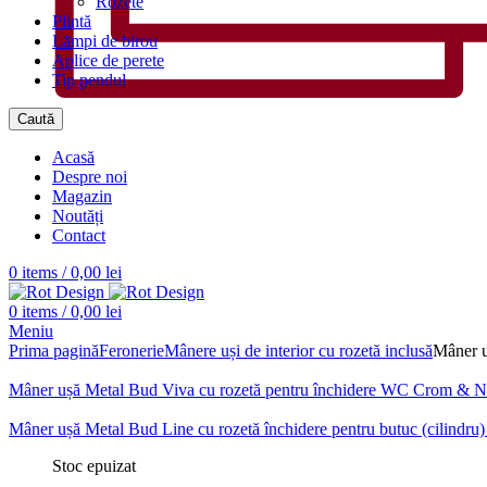
Rozete
Plintă
Lămpi de birou
Aplice de perete
Tip pendul
Caută
Acasă
Despre noi
Magazin
Noutăți
Contact
0
items
/
0,00
lei
0
items
/
0,00
lei
Meniu
Prima pagină
Feronerie
Mânere uși de interior cu rozetă inclusă
Mâner u
Mâner ușă Metal Bud Viva cu rozetă pentru închidere WC Crom & N
Mâner ușă Metal Bud Line cu rozetă închidere pentru butuc (cilindr
Stoc epuizat