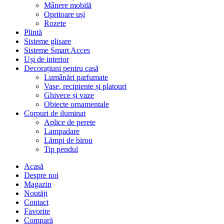
Mânere mobilă
Opritoare uși
Rozete
Plintă
Sisteme glisare
Sisteme Smart Acces
Uși de interior
Decorațiuni pentru casă
Lumânări parfumate
Vase, recipiente și platouri
Ghivece și vaze
Obiecte ornamentale
Corpuri de iluminat
Aplice de perete
Lampadare
Lămpi de birou
Tip pendul
Acasă
Despre noi
Magazin
Noutăți
Contact
Favorite
Compară