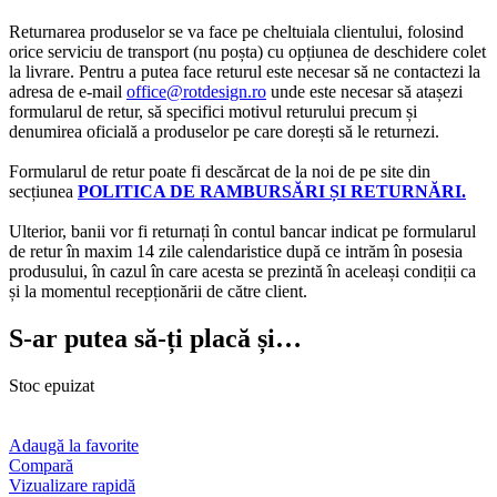
Returnarea produselor se va face pe cheltuiala clientului, folosind
orice serviciu de transport (nu poșta) cu opțiunea de deschidere colet
la livrare. Pentru a putea face returul este necesar să ne contactezi la
adresa de e-mail
office@rotdesign.ro
unde este necesar să atașezi
formularul de retur, să specifici motivul returului precum și
denumirea oficială a produselor pe care dorești să le returnezi.
Formularul de retur poate fi descărcat de la noi de pe site din
secțiunea
POLITICA DE RAMBURSĂRI ȘI RETURNĂRI.
Ulterior, banii vor fi returnați în contul bancar indicat pe formularul
de retur în maxim 14 zile calendaristice după ce intrăm în posesia
produsului, în cazul în care acesta se prezintă în aceleași condiții ca
și la momentul recepționării de către client.
S-ar putea să-ți placă și…
Stoc epuizat
Adaugă la favorite
Compară
Vizualizare rapidă