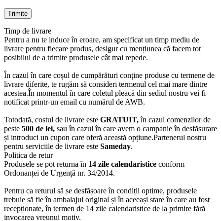
Timp de livrare
Pentru a nu te induce în eroare, am specificat un timp mediu de
livrare pentru fiecare produs, desigur cu mențiunea că facem tot
posibilul de a trimite produsele cât mai repede.
În cazul în care coșul de cumpărături conține produse cu termene de
livrare diferite, te rugăm să consideri termenul cel mai mare dintre
acestea.În momentul în care coletul pleacă din sediul nostru vei fi
notificat printr-un email cu numărul de AWB.
Totodată, costul de livrare este
GRATUIT,
în cazul comenzilor de
peste
500 de lei,
sau în cazul în care avem o campanie în desfășurare
și introduci un cupon care oferă această opțiune.Partenerul nostru
pentru serviciile de livrare este
Sameday
.
Politica de retur
Produsele se pot returna în
14 zile calendaristice
conform
Ordonanței de Urgență nr. 34/2014.
Pentru ca returul să se desfășoare în condiții optime, produsele
trebuie să fie în ambalajul original și în aceeași stare în care au fost
recepționate, în termen de 14 zile calendaristice de la primire fără
invocarea vreunui motiv.