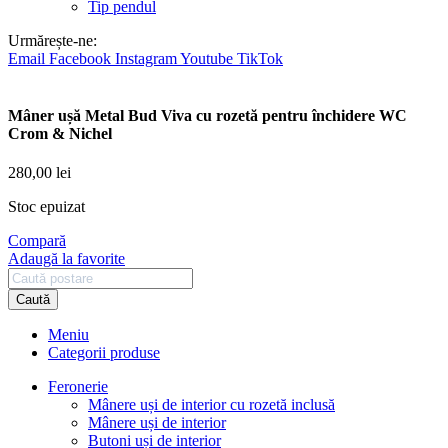
Tip pendul
Urmărește-ne:
Email
Facebook
Instagram
Youtube
TikTok
Mâner ușă Metal Bud Viva cu rozetă pentru închidere WC
Crom & Nichel
280,00
lei
Stoc epuizat
Compară
Adaugă la favorite
Caută
Meniu
Categorii produse
Feronerie
Mânere uși de interior cu rozetă inclusă
Mânere uși de interior
Butoni uși de interior