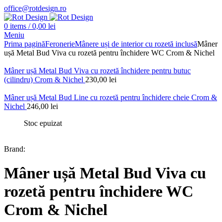
office@rotdesign.ro
0
items
/
0,00
lei
Meniu
Prima pagină
Feronerie
Mânere uși de interior cu rozetă inclusă
Mâner
ușă Metal Bud Viva cu rozetă pentru închidere WC Crom & Nichel
Mâner ușă Metal Bud Viva cu rozetă închidere pentru butuc
(cilindru) Crom & Nichel
230,00
lei
Mâner ușă Metal Bud Line cu rozetă pentru închidere cheie Crom &
Nichel
246,00
lei
Stoc epuizat
Brand:
Mâner ușă Metal Bud Viva cu
rozetă pentru închidere WC
Crom & Nichel