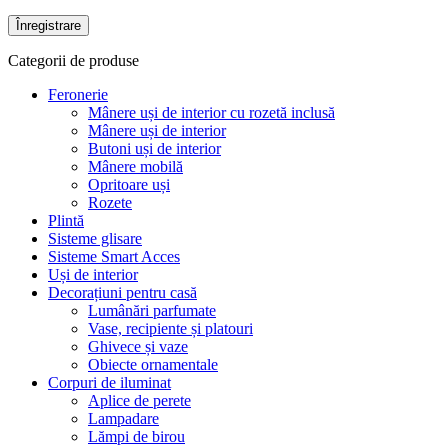
Înregistrare
Categorii de produse
Feronerie
Mânere uși de interior cu rozetă inclusă
Mânere uși de interior
Butoni uși de interior
Mânere mobilă
Opritoare uși
Rozete
Plintă
Sisteme glisare
Sisteme Smart Acces
Uși de interior
Decorațiuni pentru casă
Lumânări parfumate
Vase, recipiente și platouri
Ghivece și vaze
Obiecte ornamentale
Corpuri de iluminat
Aplice de perete
Lampadare
Lămpi de birou