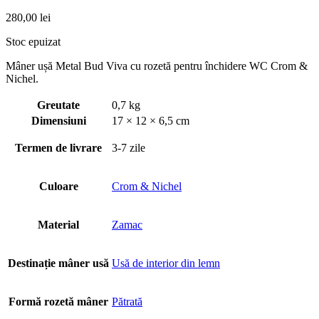
280,00
lei
Stoc epuizat
Mâner ușă Metal Bud Viva cu rozetă pentru închidere WC Crom &
Nichel.
Greutate
0,7 kg
Dimensiuni
17 × 12 × 6,5 cm
Termen de livrare
3-7 zile
Culoare
Crom & Nichel
Material
Zamac
Destinație mâner usă
Usă de interior din lemn
Formă rozetă mâner
Pătrată