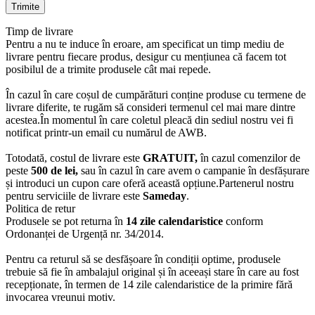
Timp de livrare
Pentru a nu te induce în eroare, am specificat un timp mediu de
livrare pentru fiecare produs, desigur cu mențiunea că facem tot
posibilul de a trimite produsele cât mai repede.
În cazul în care coșul de cumpărături conține produse cu termene de
livrare diferite, te rugăm să consideri termenul cel mai mare dintre
acestea.În momentul în care coletul pleacă din sediul nostru vei fi
notificat printr-un email cu numărul de AWB.
Totodată, costul de livrare este
GRATUIT,
în cazul comenzilor de
peste
500 de lei,
sau în cazul în care avem o campanie în desfășurare
și introduci un cupon care oferă această opțiune.Partenerul nostru
pentru serviciile de livrare este
Sameday
.
Politica de retur
Produsele se pot returna în
14 zile calendaristice
conform
Ordonanței de Urgență nr. 34/2014.
Pentru ca returul să se desfășoare în condiții optime, produsele
trebuie să fie în ambalajul original și în aceeași stare în care au fost
recepționate, în termen de 14 zile calendaristice de la primire fără
invocarea vreunui motiv.