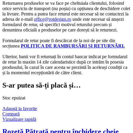
Returnarea produselor se va face pe cheltuiala clientului, folosind
orice serviciu de transport (nu poșta) cu opțiunea de deschidere colet
la livrare. Pentru a putea face returul este necesar să ne contactezi la
adresa de e-mail
office@rotdesign.ro
unde este necesar să atașezi
formularul de retur, să specifici motivul returului precum și
denumirea oficială a produselor pe care dorești să le returnezi.
Formularul de retur poate fi descărcat de la noi de pe site din
secțiunea
POLITICA DE RAMBURSĂRI ȘI RETURNĂRI.
Ulterior, banii vor fi returnați în contul bancar indicat pe formularul
de retur în maxim 14 zile calendaristice după ce intrăm în posesia
produsului, în cazul în care acesta se prezintă în aceleași condiții ca
și la momentul recepționării de către client.
S-ar putea să-ți placă și…
Stoc epuizat
Adaugă la favorite
Compară
Vizualizare rapidă
Rozetă Pătrată pentru închidere cheie