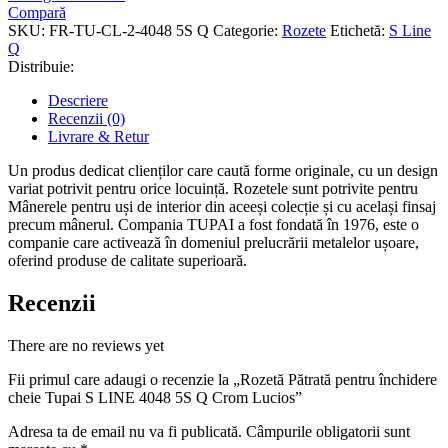
Compară
SKU:
FR-TU-CL-2-4048 5S Q
Categorie:
Rozete
Etichetă:
S Line
Q
Distribuie:
Descriere
Recenzii (0)
Livrare & Retur
Un produs dedicat clienților care caută forme originale, cu un design
variat potrivit pentru orice locuință. Rozetele sunt potrivite pentru
Mânerele pentru uși de interior din aceeși colecție și cu același finsaj
precum mânerul. Compania TUPAI a fost fondată în 1976, este o
companie care activează în domeniul prelucrării metalelor ușoare,
oferind produse de calitate superioară.
Recenzii
There are no reviews yet
Fii primul care adaugi o recenzie la „Rozetă Pătrată pentru închidere
cheie Tupai S LINE 4048 5S Q Crom Lucios”
Adresa ta de email nu va fi publicată.
Câmpurile obligatorii sunt