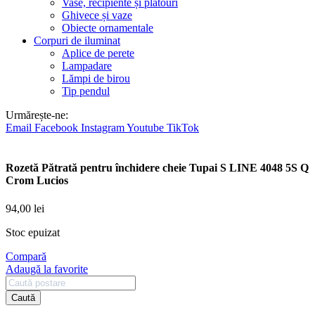
Vase, recipiente și platouri
Ghivece și vaze
Obiecte ornamentale
Corpuri de iluminat
Aplice de perete
Lampadare
Lămpi de birou
Tip pendul
Urmărește-ne:
Email
Facebook
Instagram
Youtube
TikTok
Rozetă Pătrată pentru închidere cheie Tupai S LINE 4048 5S Q
Crom Lucios
94,00
lei
Stoc epuizat
Compară
Adaugă la favorite
Caută