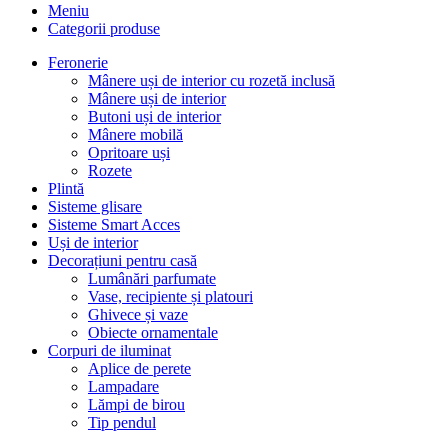
Meniu
Categorii produse
Feronerie
Mânere uși de interior cu rozetă inclusă
Mânere uși de interior
Butoni uși de interior
Mânere mobilă
Opritoare uși
Rozete
Plintă
Sisteme glisare
Sisteme Smart Acces
Uși de interior
Decorațiuni pentru casă
Lumânări parfumate
Vase, recipiente și platouri
Ghivece și vaze
Obiecte ornamentale
Corpuri de iluminat
Aplice de perete
Lampadare
Lămpi de birou
Tip pendul