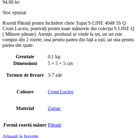
94,00
lei
Stoc epuizat
Rozetă Pătrată pentru închidere cheie Tupai S LINE 4048 5S Q
Crom Lucios, potrivită pentru toate mânerele din colecția S LINE Q
( Mânere pătrate). Atenție, produsul se vinde la set, un set este
compus din 2 rozete, una pentru partea din față a ușii, iar una pentru
partea din spate.
Greutate
0,1 kg
Dimensiuni
5 × 5 × 5 cm
Termen de livrare
3-7 zile
Culoare
Crom Lucios
Material
Zamac
Formă rozetă mâner
Pătrată
Adaugă la favorite