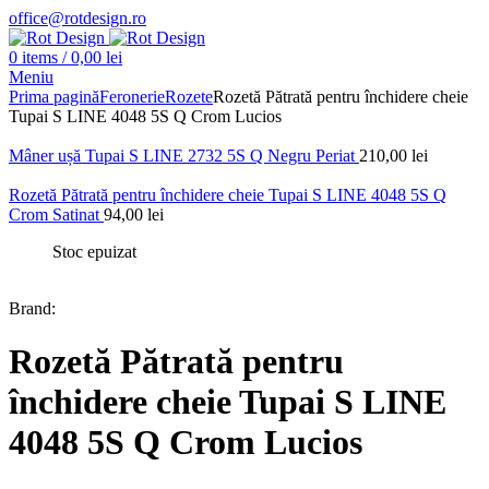
office@rotdesign.ro
0
items
/
0,00
lei
Meniu
Prima pagină
Feronerie
Rozete
Rozetă Pătrată pentru închidere cheie
Tupai S LINE 4048 5S Q Crom Lucios
Mâner ușă Tupai S LINE 2732 5S Q Negru Periat
210,00
lei
Rozetă Pătrată pentru închidere cheie Tupai S LINE 4048 5S Q
Crom Satinat
94,00
lei
Stoc epuizat
Brand:
Rozetă Pătrată pentru
închidere cheie Tupai S LINE
4048 5S Q Crom Lucios