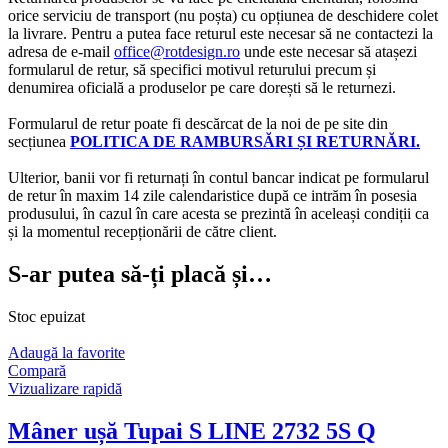
orice serviciu de transport (nu poșta) cu opțiunea de deschidere colet
la livrare. Pentru a putea face returul este necesar să ne contactezi la
adresa de e-mail
office@rotdesign.ro
unde este necesar să atașezi
formularul de retur, să specifici motivul returului precum și
denumirea oficială a produselor pe care dorești să le returnezi.
Formularul de retur poate fi descărcat de la noi de pe site din
secțiunea
POLITICA DE RAMBURSĂRI ȘI RETURNĂRI.
Ulterior, banii vor fi returnați în contul bancar indicat pe formularul
de retur în maxim 14 zile calendaristice după ce intrăm în posesia
produsului, în cazul în care acesta se prezintă în aceleași condiții ca
și la momentul recepționării de către client.
S-ar putea să-ți placă și…
Stoc epuizat
Adaugă la favorite
Compară
Vizualizare rapidă
Mâner ușă Tupai S LINE 2732 5S Q