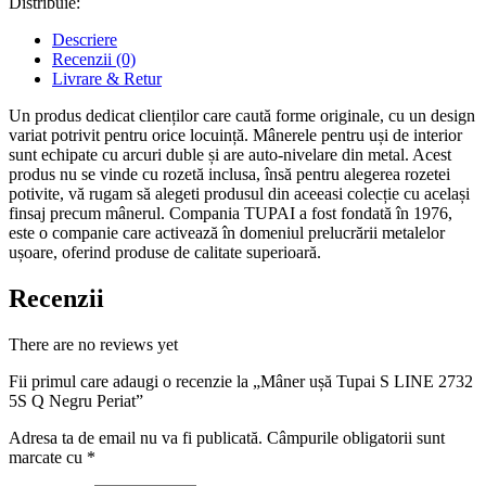
Distribuie:
Descriere
Recenzii (0)
Livrare & Retur
Un produs dedicat clienților care caută forme originale, cu un design
variat potrivit pentru orice locuință. Mânerele pentru uși de interior
sunt echipate cu arcuri duble și are auto-nivelare din metal. Acest
produs nu se vinde cu rozetă inclusa, însă pentru alegerea rozetei
potivite, vă rugam să alegeti produsul din aceeasi colecție cu același
finsaj precum mânerul. Compania TUPAI a fost fondată în 1976,
este o companie care activează în domeniul prelucrării metalelor
ușoare, oferind produse de calitate superioară.
Recenzii
There are no reviews yet
Fii primul care adaugi o recenzie la „Mâner ușă Tupai S LINE 2732
5S Q Negru Periat”
Adresa ta de email nu va fi publicată.
Câmpurile obligatorii sunt
marcate cu
*