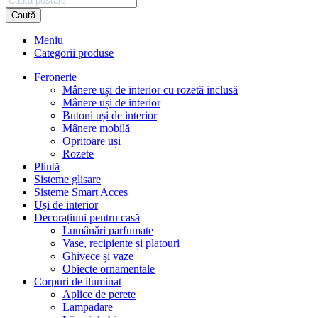
Caută
Meniu
Categorii produse
Feronerie
Mânere uși de interior cu rozetă inclusă
Mânere uși de interior
Butoni uși de interior
Mânere mobilă
Opritoare uși
Rozete
Plintă
Sisteme glisare
Sisteme Smart Acces
Uși de interior
Decorațiuni pentru casă
Lumânări parfumate
Vase, recipiente și platouri
Ghivece și vaze
Obiecte ornamentale
Corpuri de iluminat
Aplice de perete
Lampadare