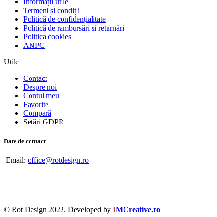
Informații utile
Termeni și condiții
Politică de confidențialitate
Politică de rambursări și returnări
Politica cookies
ANPC
Utile
Contact
Despre noi
Contul meu
Favorite
Compară
Setări GDPR
Date de contact
Email:
office@rotdesign.ro
© Rot Design 2022. Developed by
I
MCreative.ro