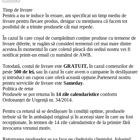
Timp de livrare
Pentru a nu te induce în eroare, am specificat un timp mediu de
livrare pentru fiecare produs, desigur cu mențiunea că facem tot
posibilul de a trimite produsele cât mai repede.
În cazul în care coșul de cumpărături conține produse cu termene de
livrare diferite, te rugăm să consideri termenul cel mai mare dintre
acestea.În momentul în care coletul pleacă din sediul nostru vei fi
notificat printr-un email cu numărul de AWB.
Totodată, costul de livrare este
GRATUIT,
în cazul comenzilor de
peste
500 de lei,
sau în cazul în care avem o campanie în desfășurare
și introduci un cupon care oferă această opțiune.Partenerul nostru
pentru serviciile de livrare este
Sameday
.
Politica de retur
Produsele se pot returna în
14 zile calendaristice
conform
Ordonanței de Urgență nr. 34/2014.
Pentru ca returul să se desfășoare în condiții optime, produsele
trebuie să fie în ambalajul original și în aceeași stare în care au fost
recepționate, în termen de 14 zile calendaristice de la primire fără
invocarea vreunui motiv.
Returnarea produselor se va face pe cheltuiala clientului, folosind