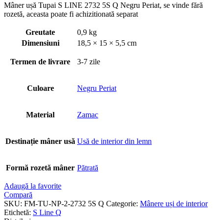
Mâner ușă Tupai S LINE 2732 5S Q Negru Periat, se vinde fără
rozetă, aceasta poate fi achizitionată separat
Greutate
0,9 kg
Dimensiuni
18,5 × 15 × 5,5 cm
Termen de livrare
3-7 zile
Culoare
Negru Periat
Material
Zamac
Destinație mâner usă
Usă de interior din lemn
Formă rozetă mâner
Pătrată
Adaugă la favorite
Compară
SKU:
FM-TU-NP-2-2732 5S Q
Categorie:
Mânere uși de interior
Etichetă:
S Line Q