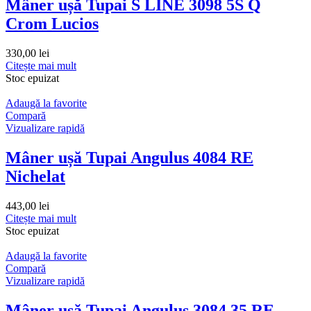
Mâner ușă Tupai S LINE 3098 5S Q
Crom Lucios
330,00
lei
Citește mai mult
Stoc epuizat
Adaugă la favorite
Compară
Vizualizare rapidă
Mâner ușă Tupai Angulus 4084 RE
Nichelat
443,00
lei
Citește mai mult
Stoc epuizat
Adaugă la favorite
Compară
Vizualizare rapidă
Mâner ușă Tupai Angulus 3084 35 RE