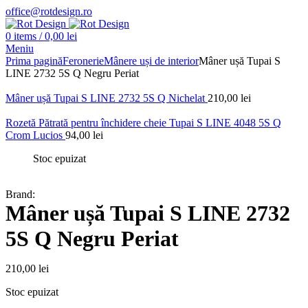
office@rotdesign.ro
0
items
/
0,00
lei
Meniu
Prima pagină
Feronerie
Mânere uși de interior
Mâner ușă Tupai S
LINE 2732 5S Q Negru Periat
Mâner ușă Tupai S LINE 2732 5S Q Nichelat
210,00
lei
Rozetă Pătrată pentru închidere cheie Tupai S LINE 4048 5S Q
Crom Lucios
94,00
lei
Stoc epuizat
Brand:
Mâner ușă Tupai S LINE 2732
5S Q Negru Periat
210,00
lei
Stoc epuizat