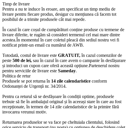
Timp de livrare
Pentru a nu te induce în eroare, am specificat un timp mediu de
livrare pentru fiecare produs, desigur cu mențiunea că facem tot
posibilul de a trimite produsele cât mai repede.
În cazul în care coșul de cumpărături conține produse cu termene de
livrare diferite, te rugăm să consideri termenul cel mai mare dintre
acestea.În momentul în care coletul pleacă din sediul nostru vei fi
notificat printr-un email cu numărul de AWB.
Totodată, costul de livrare este
GRATUIT,
în cazul comenzilor de
peste
500 de lei,
sau în cazul în care avem o campanie în desfășurare
și introduci un cupon care oferă această opțiune.Partenerul nostru
pentru serviciile de livrare este
Sameday
.
Politica de retur
Produsele se pot returna în
14 zile calendaristice
conform
Ordonanței de Urgență nr. 34/2014.
Pentru ca returul să se desfășoare în condiții optime, produsele
trebuie să fie în ambalajul original și în aceeași stare în care au fost
recepționate, în termen de 14 zile calendaristice de la primire fără
invocarea vreunui motiv.
Returnarea produselor se va face pe cheltuiala clientului, folosind
orice serviciu de transport (nu poșta) cu opțiunea de deschidere colet