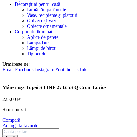
Decorațiuni pentru casă
Lumânări parfumate
Vase, recipiente și platouri
Ghivece și vaze
Obiecte ornamentale
Corpuri de iluminat
Aplice de perete
Lampadare
Lămpi de birou
Tip pendul
Urmărește-ne:
Email
Facebook
Instagram
Youtube
TikTok
Mâner ușă Tupai S LINE 2732 5S Q Crom Lucios
225,00
lei
Stoc epuizat
Compară
Adaugă la favorite