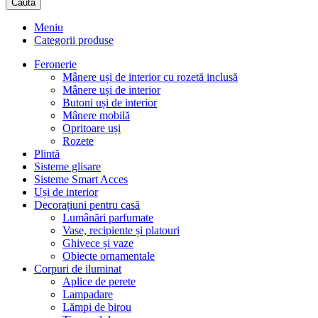
Caută
Meniu
Categorii produse
Feronerie
Mânere uși de interior cu rozetă inclusă
Mânere uși de interior
Butoni uși de interior
Mânere mobilă
Opritoare uși
Rozete
Plintă
Sisteme glisare
Sisteme Smart Acces
Uși de interior
Decorațiuni pentru casă
Lumânări parfumate
Vase, recipiente și platouri
Ghivece și vaze
Obiecte ornamentale
Corpuri de iluminat
Aplice de perete
Lampadare
Lămpi de birou