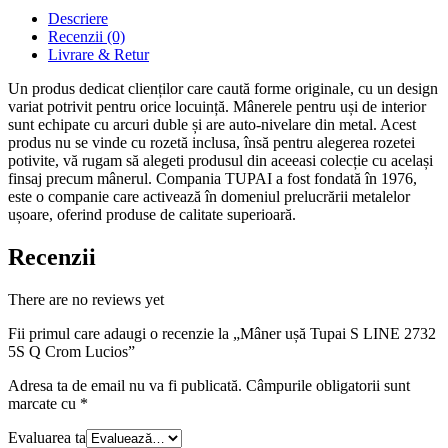
Descriere
Recenzii (0)
Livrare & Retur
Un produs dedicat clienților care caută forme originale, cu un design
variat potrivit pentru orice locuință. Mânerele pentru uși de interior
sunt echipate cu arcuri duble și are auto-nivelare din metal. Acest
produs nu se vinde cu rozetă inclusa, însă pentru alegerea rozetei
potivite, vă rugam să alegeti produsul din aceeasi colecție cu același
finsaj precum mânerul. Compania TUPAI a fost fondată în 1976,
este o companie care activează în domeniul prelucrării metalelor
ușoare, oferind produse de calitate superioară.
Recenzii
There are no reviews yet
Fii primul care adaugi o recenzie la „Mâner ușă Tupai S LINE 2732
5S Q Crom Lucios”
Adresa ta de email nu va fi publicată.
Câmpurile obligatorii sunt
marcate cu
*
Evaluarea ta