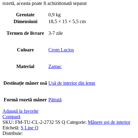
rozetă, aceasta poate fi achizitionată separat
Greutate
0,9 kg
Dimensiuni
18,5 × 15 × 5,5 cm
Termen de livrare
3-7 zile
Culoare
Crom Lucios
Material
Zamac
Destinație mâner usă
Usă de interior din lemn
Formă rozetă mâner
Pătrată
Adaugă la favorite
Compară
SKU:
FM-TU-CL-2-2732 5S Q
Categorie:
Mânere uși de interior
Etichetă:
S Line Q
Distribuie: