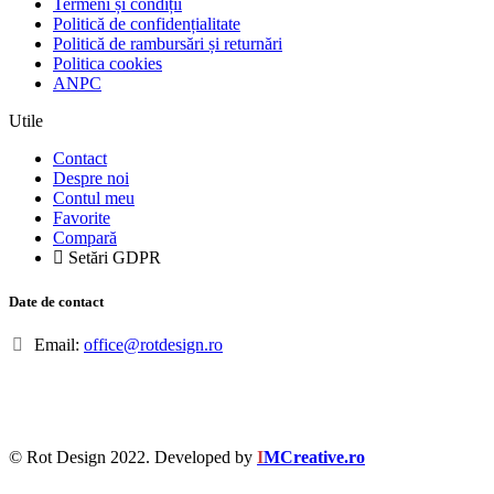
Termeni și condiții
Politică de confidențialitate
Politică de rambursări și returnări
Politica cookies
ANPC
Utile
Contact
Despre noi
Contul meu
Favorite
Compară
Setări GDPR
Date de contact
Email:
office@rotdesign.ro
© Rot Design 2022. Developed by
I
MCreative.ro