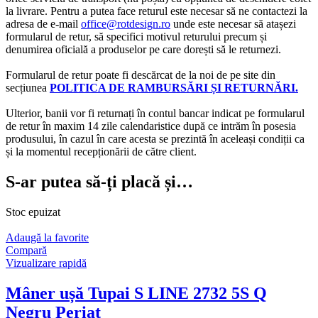
la livrare. Pentru a putea face returul este necesar să ne contactezi la
adresa de e-mail
office@rotdesign.ro
unde este necesar să atașezi
formularul de retur, să specifici motivul returului precum și
denumirea oficială a produselor pe care dorești să le returnezi.
Formularul de retur poate fi descărcat de la noi de pe site din
secțiunea
POLITICA DE RAMBURSĂRI ȘI RETURNĂRI.
Ulterior, banii vor fi returnați în contul bancar indicat pe formularul
de retur în maxim 14 zile calendaristice după ce intrăm în posesia
produsului, în cazul în care acesta se prezintă în aceleași condiții ca
și la momentul recepționării de către client.
S-ar putea să-ți placă și…
Stoc epuizat
Adaugă la favorite
Compară
Vizualizare rapidă
Mâner ușă Tupai S LINE 2732 5S Q
Negru Periat