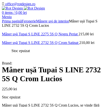
office@rotdesign.ro
0
items
/
0,00
lei
Meniu
Prima pagină
Feronerie
Mânere uși de interior
Mâner ușă Tupai S
LINE 2732 5S Q Crom Lucios
Mâner ușă Tupai S LINE 2275 5S Q Negru Periat
215,00
lei
Mâner ușă Tupai S LINE 2732 5S Q Crom Satinat
210,00
lei
Stoc epuizat
Brand:
Mâner ușă Tupai S LINE 2732
5S Q Crom Lucios
225,00
lei
Stoc epuizat
Mâner ușă Tupai S LINE 2732 5S Q Crom Lucios, se vinde fără