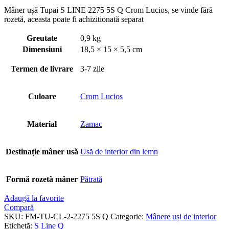
Mâner ușă Tupai S LINE 2275 5S Q Crom Lucios, se vinde fără
rozetă, aceasta poate fi achizitionată separat
Greutate
0,9 kg
Dimensiuni
18,5 × 15 × 5,5 cm
Termen de livrare
3-7 zile
Culoare
Crom Lucios
Material
Zamac
Destinație mâner usă
Usă de interior din lemn
Formă rozetă mâner
Pătrată
Adaugă la favorite
Compară
SKU:
FM-TU-CL-2-2275 5S Q
Categorie:
Mânere uși de interior
Etichetă:
S Line Q