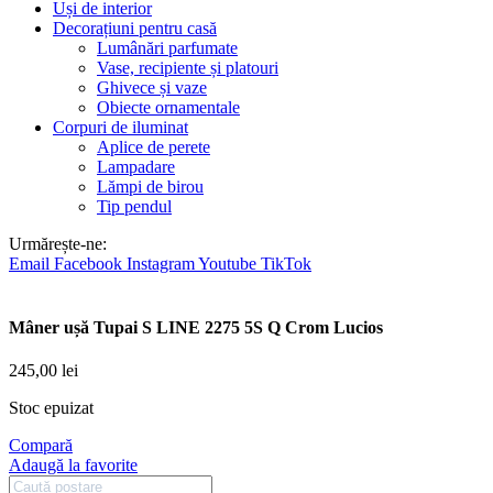
Uși de interior
Decorațiuni pentru casă
Lumânări parfumate
Vase, recipiente și platouri
Ghivece și vaze
Obiecte ornamentale
Corpuri de iluminat
Aplice de perete
Lampadare
Lămpi de birou
Tip pendul
Urmărește-ne:
Email
Facebook
Instagram
Youtube
TikTok
Mâner ușă Tupai S LINE 2275 5S Q Crom Lucios
245,00
lei
Stoc epuizat
Compară
Adaugă la favorite