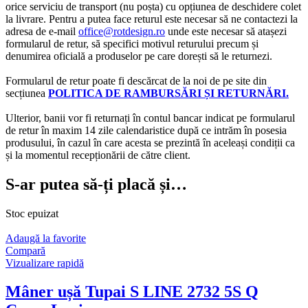
orice serviciu de transport (nu poșta) cu opțiunea de deschidere colet
la livrare. Pentru a putea face returul este necesar să ne contactezi la
adresa de e-mail
office@rotdesign.ro
unde este necesar să atașezi
formularul de retur, să specifici motivul returului precum și
denumirea oficială a produselor pe care dorești să le returnezi.
Formularul de retur poate fi descărcat de la noi de pe site din
secțiunea
POLITICA DE RAMBURSĂRI ȘI RETURNĂRI.
Ulterior, banii vor fi returnați în contul bancar indicat pe formularul
de retur în maxim 14 zile calendaristice după ce intrăm în posesia
produsului, în cazul în care acesta se prezintă în aceleași condiții ca
și la momentul recepționării de către client.
S-ar putea să-ți placă și…
Stoc epuizat
Adaugă la favorite
Compară
Vizualizare rapidă
Mâner ușă Tupai S LINE 2732 5S Q