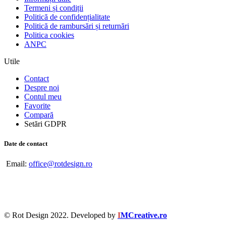
Termeni și condiții
Politică de confidențialitate
Politică de rambursări și returnări
Politica cookies
ANPC
Utile
Contact
Despre noi
Contul meu
Favorite
Compară
Setări GDPR
Date de contact
Email:
office@rotdesign.ro
© Rot Design 2022. Developed by
I
MCreative.ro