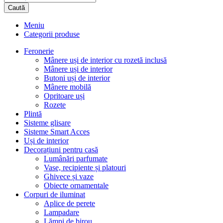
Caută
Meniu
Categorii produse
Feronerie
Mânere uși de interior cu rozetă inclusă
Mânere uși de interior
Butoni uși de interior
Mânere mobilă
Opritoare uși
Rozete
Plintă
Sisteme glisare
Sisteme Smart Acces
Uși de interior
Decorațiuni pentru casă
Lumânări parfumate
Vase, recipiente și platouri
Ghivece și vaze
Obiecte ornamentale
Corpuri de iluminat
Aplice de perete
Lampadare
Lămpi de birou