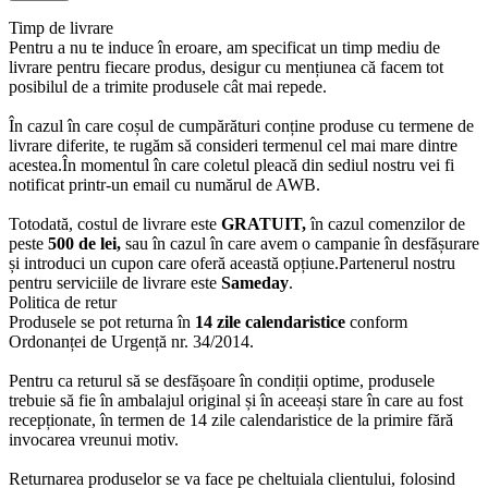
Timp de livrare
Pentru a nu te induce în eroare, am specificat un timp mediu de
livrare pentru fiecare produs, desigur cu mențiunea că facem tot
posibilul de a trimite produsele cât mai repede.
În cazul în care coșul de cumpărături conține produse cu termene de
livrare diferite, te rugăm să consideri termenul cel mai mare dintre
acestea.În momentul în care coletul pleacă din sediul nostru vei fi
notificat printr-un email cu numărul de AWB.
Totodată, costul de livrare este
GRATUIT,
în cazul comenzilor de
peste
500 de lei,
sau în cazul în care avem o campanie în desfășurare
și introduci un cupon care oferă această opțiune.Partenerul nostru
pentru serviciile de livrare este
Sameday
.
Politica de retur
Produsele se pot returna în
14 zile calendaristice
conform
Ordonanței de Urgență nr. 34/2014.
Pentru ca returul să se desfășoare în condiții optime, produsele
trebuie să fie în ambalajul original și în aceeași stare în care au fost
recepționate, în termen de 14 zile calendaristice de la primire fără
invocarea vreunui motiv.
Returnarea produselor se va face pe cheltuiala clientului, folosind