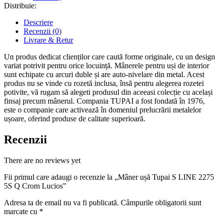
Distribuie:
Descriere
Recenzii (0)
Livrare & Retur
Un produs dedicat clienților care caută forme originale, cu un design
variat potrivit pentru orice locuință. Mânerele pentru uși de interior
sunt echipate cu arcuri duble și are auto-nivelare din metal. Acest
produs nu se vinde cu rozetă inclusa, însă pentru alegerea rozetei
potivite, vă rugam să alegeti produsul din aceeasi colecție cu același
finsaj precum mânerul. Compania TUPAI a fost fondată în 1976,
este o companie care activează în domeniul prelucrării metalelor
ușoare, oferind produse de calitate superioară.
Recenzii
There are no reviews yet
Fii primul care adaugi o recenzie la „Mâner ușă Tupai S LINE 2275
5S Q Crom Lucios”
Adresa ta de email nu va fi publicată.
Câmpurile obligatorii sunt
marcate cu
*