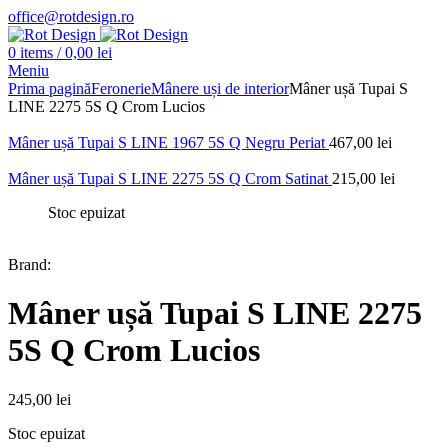
office@rotdesign.ro
0
items
/
0,00
lei
Meniu
Prima pagină
Feronerie
Mânere uși de interior
Mâner ușă Tupai S
LINE 2275 5S Q Crom Lucios
Mâner ușă Tupai S LINE 1967 5S Q Negru Periat
467,00
lei
Mâner ușă Tupai S LINE 2275 5S Q Crom Satinat
215,00
lei
Stoc epuizat
Brand:
Mâner ușă Tupai S LINE 2275
5S Q Crom Lucios
245,00
lei
Stoc epuizat