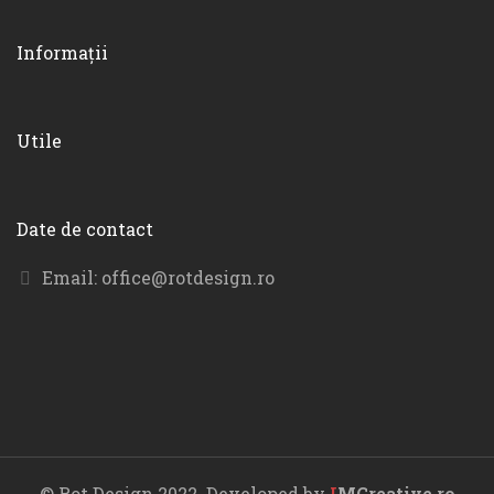
Informații
Utile
Date de contact
Email:
office@rotdesign.ro
© Rot Design 2022. Developed by
I
MCreative.ro