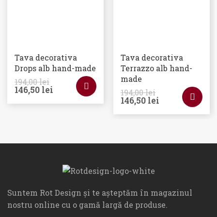
Tava decorativa
Tava decorativa
Drops alb hand-made
Terrazzo alb hand-
made
194,00
lei
146,50
lei
194,00
lei
146,50
lei
Suntem Rot Design și te așteptăm în magazinul
nostru online cu o gamă largă de produse.