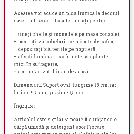
Acestea vor aduce un plus frumos la decorul
casei indiferent dacă le folosiți pentru:
– țineți cheile și monedele pe masa consolei,
– păstrați-vă ochelarii pe măsuța de cafea,
– depozitați bijuteriile pe noptieră,
– afișați lumânări parfumate sau plante
mici în sufragerie,
– sau organizați biroul de acasă
Dimensiuni Suport oval: lungime 18 cm, iar
latime 9.5 cm, grosime 1,5 cm
Îngrijire:
Articolul este sigilat și poate fi curățat cu o
cârpă umedă și detergent ușor.Fiecare