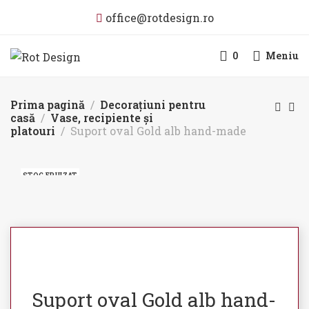
office@rotdesign.ro
0
Meniu
Prima pagină
Decorațiuni pentru
casă
Vase, recipiente și
platouri
Suport oval Gold alb hand-made
STOC EPUIZAT
Suport oval Gold alb hand-