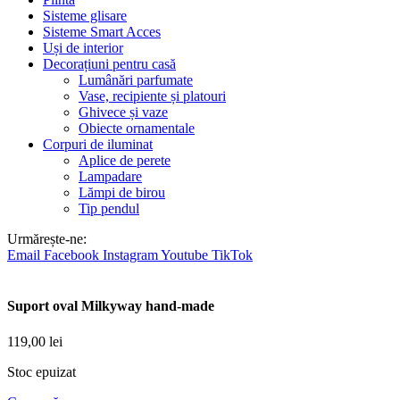
Sisteme glisare
Sisteme Smart Acces
Uși de interior
Decorațiuni pentru casă
Lumânări parfumate
Vase, recipiente și platouri
Ghivece și vaze
Obiecte ornamentale
Corpuri de iluminat
Aplice de perete
Lampadare
Lămpi de birou
Tip pendul
Urmărește-ne:
Email
Facebook
Instagram
Youtube
TikTok
Suport oval Milkyway hand-made
119,00
lei
Stoc epuizat