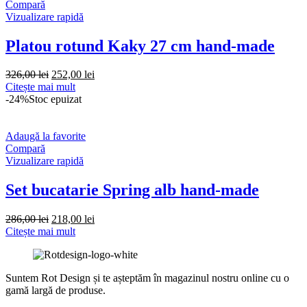
Compară
Vizualizare rapidă
Platou rotund Kaky 27 cm hand-made
Prețul
Prețul
326,00
lei
252,00
lei
inițial
curent
Citește mai mult
a
este:
-24%
Stoc epuizat
fost:
252,00 lei.
326,00 lei.
Adaugă la favorite
Compară
Vizualizare rapidă
Set bucatarie Spring alb hand-made
Prețul
Prețul
286,00
lei
218,00
lei
inițial
curent
Citește mai mult
a
este:
fost:
218,00 lei.
286,00 lei.
Suntem Rot Design și te așteptăm în magazinul nostru online cu o
gamă largă de produse.