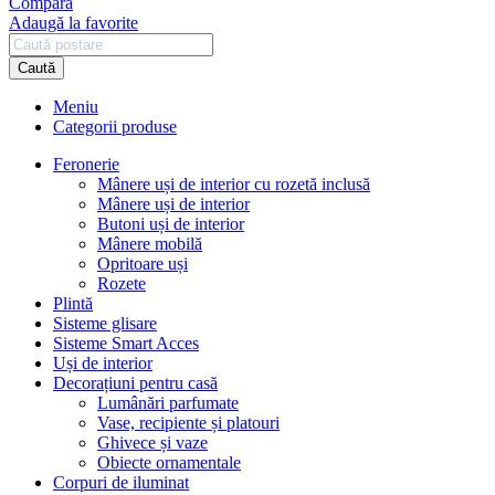
Compară
Adaugă la favorite
Caută
Meniu
Categorii produse
Feronerie
Mânere uși de interior cu rozetă inclusă
Mânere uși de interior
Butoni uși de interior
Mânere mobilă
Opritoare uși
Rozete
Plintă
Sisteme glisare
Sisteme Smart Acces
Uși de interior
Decorațiuni pentru casă
Lumânări parfumate
Vase, recipiente și platouri
Ghivece și vaze
Obiecte ornamentale
Corpuri de iluminat