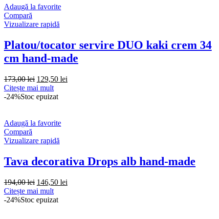
Adaugă la favorite
Compară
Vizualizare rapidă
Platou/tocator servire DUO kaki crem 34
cm hand-made
Prețul
Prețul
173,00
lei
129,50
lei
inițial
curent
Citește mai mult
a
este:
-24%
Stoc epuizat
fost:
129,50 lei.
173,00 lei.
Adaugă la favorite
Compară
Vizualizare rapidă
Tava decorativa Drops alb hand-made
Prețul
Prețul
194,00
lei
146,50
lei
inițial
curent
Citește mai mult
a
este:
-24%
Stoc epuizat
fost:
146,50 lei.
194,00 lei.