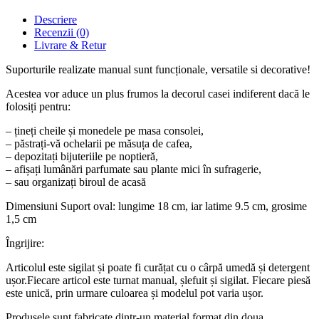
Descriere
Recenzii (0)
Livrare & Retur
Suporturile realizate manual sunt funcționale, versatile si decorative!
Acestea vor aduce un plus frumos la decorul casei indiferent dacă le
folosiți pentru:
– țineți cheile și monedele pe masa consolei,
– păstrați-vă ochelarii pe măsuța de cafea,
– depozitați bijuteriile pe noptieră,
– afișați lumânări parfumate sau plante mici în sufragerie,
– sau organizați biroul de acasă
Dimensiuni Suport oval: lungime 18 cm, iar latime 9.5 cm, grosime
1,5 cm
Îngrijire:
Articolul este sigilat și poate fi curățat cu o cârpă umedă și detergent
ușor.Fiecare articol este turnat manual, șlefuit și sigilat. Fiecare piesă
este unică, prin urmare culoarea și modelul pot varia ușor.
Produsele sunt fabricate dintr-un material format din doua