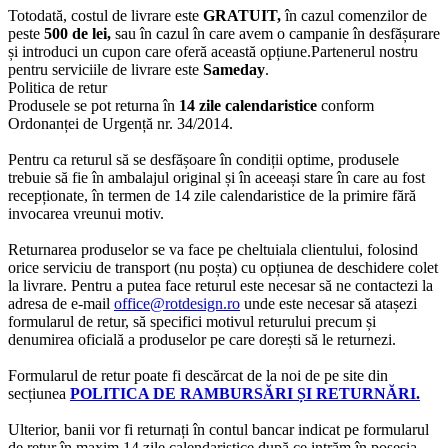
Totodată, costul de livrare este
GRATUIT,
în cazul comenzilor de
peste
500 de lei,
sau în cazul în care avem o campanie în desfășurare
și introduci un cupon care oferă această opțiune.Partenerul nostru
pentru serviciile de livrare este
Sameday
.
Politica de retur
Produsele se pot returna în
14 zile calendaristice
conform
Ordonanței de Urgență nr. 34/2014.
Pentru ca returul să se desfășoare în condiții optime, produsele
trebuie să fie în ambalajul original și în aceeași stare în care au fost
recepționate, în termen de 14 zile calendaristice de la primire fără
invocarea vreunui motiv.
Returnarea produselor se va face pe cheltuiala clientului, folosind
orice serviciu de transport (nu poșta) cu opțiunea de deschidere colet
la livrare. Pentru a putea face returul este necesar să ne contactezi la
adresa de e-mail
office@rotdesign.ro
unde este necesar să atașezi
formularul de retur, să specifici motivul returului precum și
denumirea oficială a produselor pe care dorești să le returnezi.
Formularul de retur poate fi descărcat de la noi de pe site din
secțiunea
POLITICA DE RAMBURSĂRI ȘI RETURNĂRI.
Ulterior, banii vor fi returnați în contul bancar indicat pe formularul
de retur în maxim 14 zile calendaristice după ce intrăm în posesia