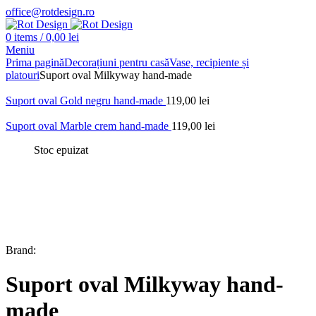
office@rotdesign.ro
0
items
/
0,00
lei
Meniu
Prima pagină
Decorațiuni pentru casă
Vase, recipiente și
platouri
Suport oval Milkyway hand-made
Suport oval Gold negru hand-made
119,00
lei
Suport oval Marble crem hand-made
119,00
lei
Stoc epuizat
Brand:
Suport oval Milkyway hand-
made