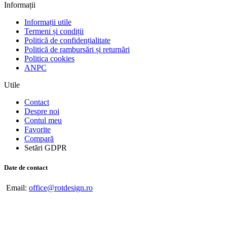
Informații
Informații utile
Termeni și condiții
Politică de confidențialitate
Politică de rambursări și returnări
Politica cookies
ANPC
Utile
Contact
Despre noi
Contul meu
Favorite
Compară
Setări GDPR
Date de contact
Email:
office@rotdesign.ro