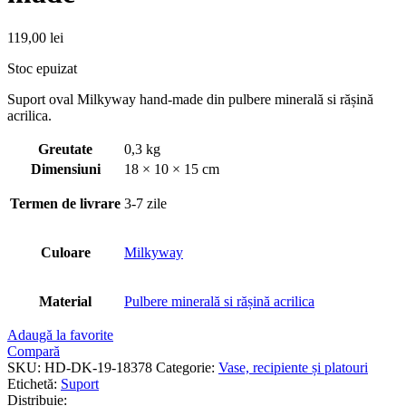
119,00
lei
Stoc epuizat
Suport oval Milkyway hand-made din pulbere minerală si rășină
acrilica.
Greutate
0,3 kg
Dimensiuni
18 × 10 × 15 cm
Termen de livrare
3-7 zile
Culoare
Milkyway
Material
Pulbere minerală si rășină acrilica
Adaugă la favorite
Compară
SKU:
HD-DK-19-18378
Categorie:
Vase, recipiente și platouri
Etichetă:
Suport
Distribuie: