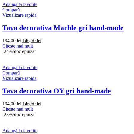
Adaugă la favorite
Compară
Vizualizare rapidă
Tava decorativa Marble gri hand-made
Prețul
Prețul
194,00
lei
146,50
lei
inițial
curent
Citește mai mult
a
este:
-24%
Stoc epuizat
fost:
146,50 lei.
194,00 lei.
Adaugă la favorite
Compară
Vizualizare rapidă
Tava decorativa OY gri hand-made
Prețul
Prețul
194,00
lei
146,50
lei
inițial
curent
Citește mai mult
a
este:
-23%
Stoc epuizat
fost:
146,50 lei.
194,00 lei.
Adaugă la favorite