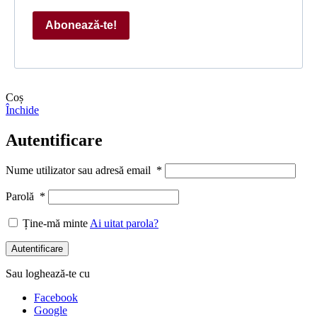
Abonează-te!
Coș
Închide
Autentificare
Nume utilizator sau adresă email
*
Parolă
*
Ține-mă minte
Ai uitat parola?
Autentificare
Sau loghează-te cu
Facebook
Google