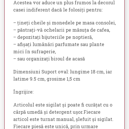
Acestea vor aduce un plus frumos la decorul
casei indiferent dacă le folosiți pentru:
– țineți cheile și monedele pe masa consolei,
– păstrați-vă ochelarii pe măsuța de cafea,
– depozitați bijuteriile pe noptieră,
– afișați lumânări parfumate sau plante
mici în sufragerie,
– sau organizați biroul de acasă
Dimensiuni Suport oval: lungime 18 cm, iar
latime 9.5 cm, grosime 1,5 cm
Îngrijire:
Articolul este sigilat și poate fi curățat cu o
cârpă umedă și detergent ușor.Fiecare
articol este turnat manual, șlefuit și sigilat.
Fiecare piesă este unică, prin urmare