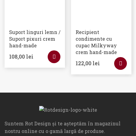
Suport linguri lemn /
Recipient
Suport pixuri crem
condimente cu
hand-made
cupac Milkyway
crem hand-made
108,00
lei
122,00
lei
Suntem Rot Design și te așteptăm în magazinul
nostru online cu o gamă largă de produse.