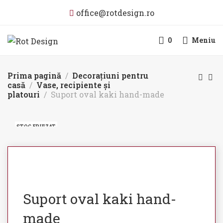
office@rotdesign.ro
0
Meniu
Prima pagină
Decorațiuni pentru
casă
Vase, recipiente și
platouri
Suport oval kaki hand-made
STOC EPUIZAT
Suport oval kaki hand-
made