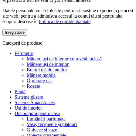
A password will be sent to your email address.
Datele personale vor fi folosite pentru a-ți susține experiența pe acest
site web, pentru a administra accesul la contul tău și pentru alte
scopuri descrise în
Politică de confidențialitate
.
Înregistrare
Categorii de produse
Feronerie
Mânere uși de interior cu rozetă inclusă
Mânere uși de interior
Butoni uși de interior
Mânere mobilă
Opritoare uși
Rozete
Plintă
Sisteme glisare
Sisteme Smart Acces
Uși de interior
Decorațiuni pentru casă
Lumânări parfumate
Vase, recipiente și platouri
Ghivece și vaze
Obiecte ornamentale