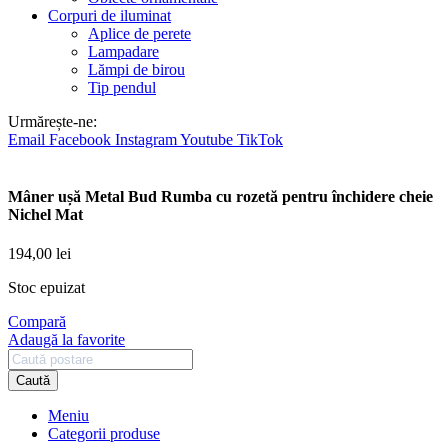
Corpuri de iluminat
Aplice de perete
Lampadare
Lămpi de birou
Tip pendul
Urmărește-ne:
Email
Facebook
Instagram
Youtube
TikTok
Mâner ușă Metal Bud Rumba cu rozetă pentru închidere cheie
Nichel Mat
194,00
lei
Stoc epuizat
Compară
Adaugă la favorite
Caută
Meniu
Categorii produse