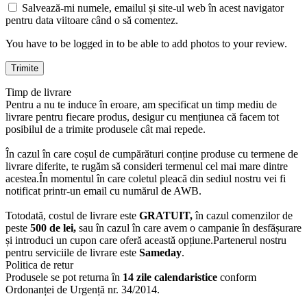
Salvează-mi numele, emailul și site-ul web în acest navigator
pentru data viitoare când o să comentez.
You have to be logged in to be able to add photos to your review.
Timp de livrare
Pentru a nu te induce în eroare, am specificat un timp mediu de
livrare pentru fiecare produs, desigur cu mențiunea că facem tot
posibilul de a trimite produsele cât mai repede.
În cazul în care coșul de cumpărături conține produse cu termene de
livrare diferite, te rugăm să consideri termenul cel mai mare dintre
acestea.În momentul în care coletul pleacă din sediul nostru vei fi
notificat printr-un email cu numărul de AWB.
Totodată, costul de livrare este
GRATUIT,
în cazul comenzilor de
peste
500 de lei,
sau în cazul în care avem o campanie în desfășurare
și introduci un cupon care oferă această opțiune.Partenerul nostru
pentru serviciile de livrare este
Sameday
.
Politica de retur
Produsele se pot returna în
14 zile calendaristice
conform
Ordonanței de Urgență nr. 34/2014.