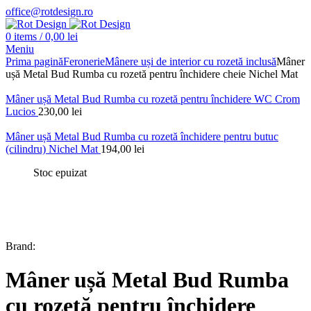
office@rotdesign.ro
0
items
/
0,00
lei
Meniu
Prima pagină
Feronerie
Mânere uși de interior cu rozetă inclusă
Mâner
ușă Metal Bud Rumba cu rozetă pentru închidere cheie Nichel Mat
Mâner ușă Metal Bud Rumba cu rozetă pentru închidere WC Crom
Lucios
230,00
lei
Mâner ușă Metal Bud Rumba cu rozetă închidere pentru butuc
(cilindru) Nichel Mat
194,00
lei
Stoc epuizat
Brand:
Mâner ușă Metal Bud Rumba
cu rozetă pentru închidere