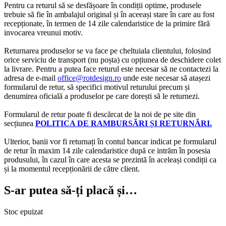
Pentru ca returul să se desfășoare în condiții optime, produsele
trebuie să fie în ambalajul original și în aceeași stare în care au fost
recepționate, în termen de 14 zile calendaristice de la primire fără
invocarea vreunui motiv.
Returnarea produselor se va face pe cheltuiala clientului, folosind
orice serviciu de transport (nu poșta) cu opțiunea de deschidere colet
la livrare. Pentru a putea face returul este necesar să ne contactezi la
adresa de e-mail
office@rotdesign.ro
unde este necesar să atașezi
formularul de retur, să specifici motivul returului precum și
denumirea oficială a produselor pe care dorești să le returnezi.
Formularul de retur poate fi descărcat de la noi de pe site din
secțiunea
POLITICA DE RAMBURSĂRI ȘI RETURNĂRI.
Ulterior, banii vor fi returnați în contul bancar indicat pe formularul
de retur în maxim 14 zile calendaristice după ce intrăm în posesia
produsului, în cazul în care acesta se prezintă în aceleași condiții ca
și la momentul recepționării de către client.
S-ar putea să-ți placă și…
Stoc epuizat