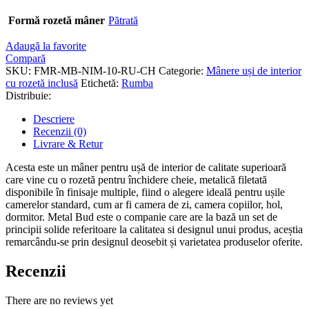
Formă rozetă mâner
Pătrată
Adaugă la favorite
Compară
SKU:
FMR-MB-NIM-10-RU-CH
Categorie:
Mânere uși de interior
cu rozetă inclusă
Etichetă:
Rumba
Distribuie:
Descriere
Recenzii (0)
Livrare & Retur
Acesta este un mâner pentru ușă de interior de calitate superioară
care vine cu o rozetă pentru închidere cheie, metalică filetată
disponibile în finisaje multiple, fiind o alegere ideală pentru ușile
camerelor standard, cum ar fi camera de zi, camera copiilor, hol,
dormitor. Metal Bud este o companie care are la bază un set de
principii solide referitoare la calitatea si designul unui produs, aceștia
remarcându-se prin designul deosebit și varietatea produselor oferite.
Recenzii
There are no reviews yet