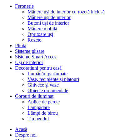
Feronerie
Mânere uși de interior cu rozetă inclusă
Mânere uși de interior
Butoni uși de interior
Mânere mobilă
Opritoare uși
Rozete
Plintă
Sisteme glisare
Sisteme Smart Acces
Uși de interior
Decorațiuni pentru casă
Lumânări parfumate
Vase, recipiente și platouri
Ghivece și vaze
Obiecte ornamentale
Corpuri de iluminat
Aplice de perete
Lampadare
Lămpi de birou
Tip pendul
Acasă
Despre noi