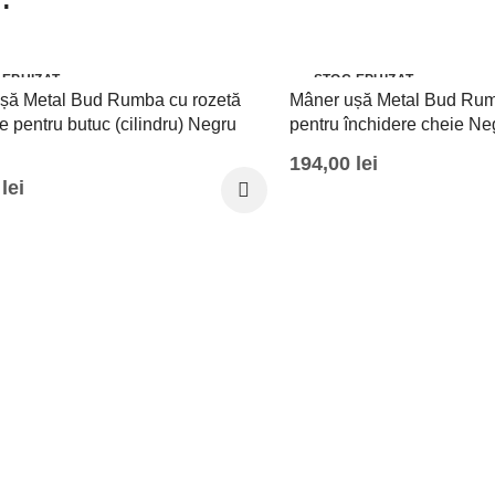
 EPUIZAT
STOC EPUIZAT
șă Metal Bud Rumba cu rozetă
Mâner ușă Metal Bud Rum
e pentru butuc (cilindru) Negru
pentru închidere cheie Ne
194,00
lei
0
lei