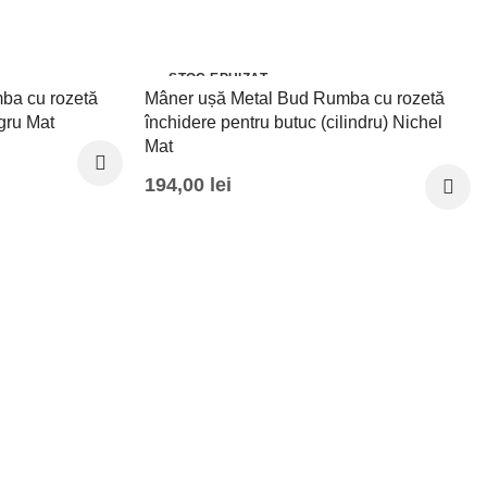
STOC EPUIZAT
ba cu rozetă
Mâner ușă Metal Bud Rumba cu rozetă
gru Mat
închidere pentru butuc (cilindru) Nichel
Mat
194,00
lei