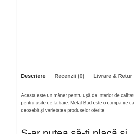
Descriere
Recenzii (0)
Livrare & Retur
Acesta este un mâner pentru ușă de interior de calitate
pentru ușile de la baie. Metal Bud este o companie car
deosebit și varietatea produselor oferite.
S-ar putea să-ți placă și