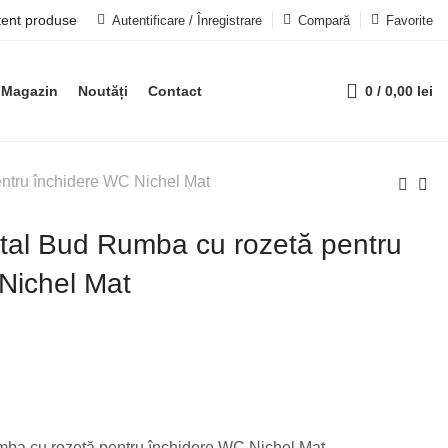
tent produse
Autentificare / Înregistrare
Compară
Favorite
Magazin
Noutăți
Contact
0
/
0,00
lei
ntru închidere WC Nichel Mat
al Bud Rumba cu rozetă pentru
Nichel Mat
ba cu rozetă pentru închidere WC Nichel Mat.