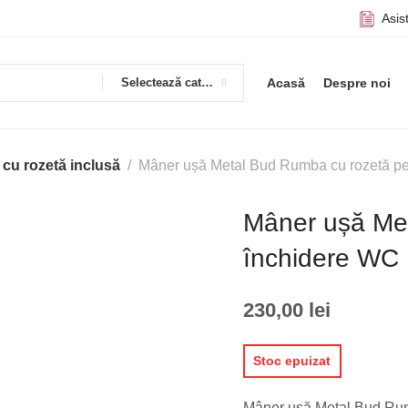
Asis
Selectează categoria
Acasă
Despre noi
 cu rozetă inclusă
Mâner ușă Metal Bud Rumba cu rozetă pe
Mâner ușă Met
închidere WC 
230,00
lei
Stoc epuizat
Mâner ușă Metal Bud Rum