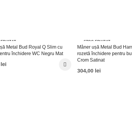
 EPUIZAT
STOC EPUIZAT
șă Metal Bud Royal Q Slim cu
Mâner ușă Metal Bud Har
pentru închidere WC Negru Mat
rozetă închidere pentru but
Crom Satinat
0
lei
304,00
lei