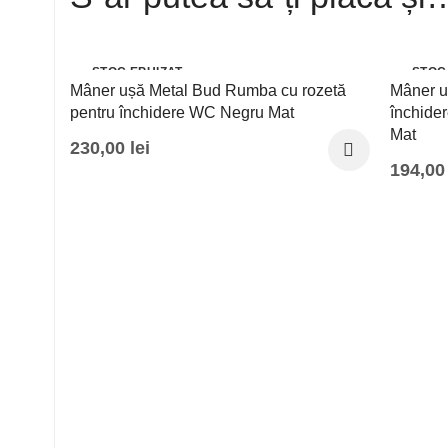
STOC EPUIZAT
STOC
Mâner ușă Metal Bud Rumba cu rozetă
Mâner u
pentru închidere WC Negru Mat
închider
Mat
230,00
lei
194,0