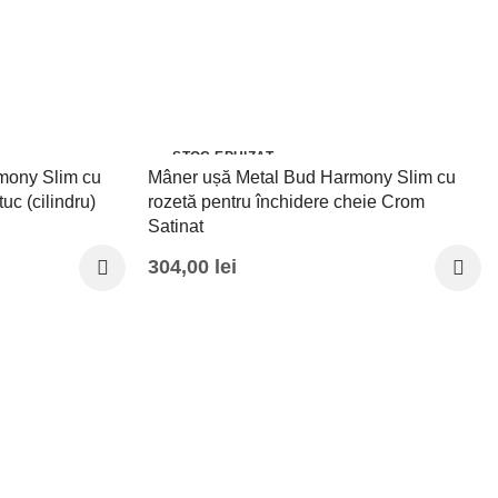
STOC EPUIZAT
mony Slim cu
Mâner ușă Metal Bud Harmony Slim cu
uc (cilindru)
rozetă pentru închidere cheie Crom
Satinat
304,00
lei